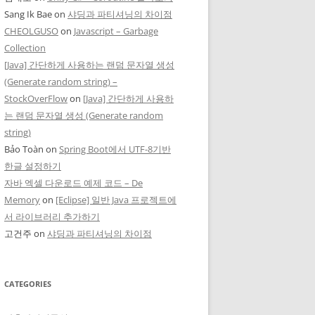
Sang Ik Bae
on
샤딩과 파티셔닝의 차이점
CHEOLGUSO
on
Javascript – Garbage
Collection
[Java] 간단하게 사용하는 랜덤 문자열 생성
(Generate random string) –
StockOverFlow
on
[Java] 간단하게 사용하
는 랜덤 문자열 생성 (Generate random
string)
Bảo Toàn
on
Spring Boot에서 UTF-8기반
한글 설정하기
자바 엑셀 다운로드 예제 코드 – De
Memory
on
[Eclipse] 일반 Java 프로젝트에
서 라이브러리 추가하기
고건주
on
샤딩과 파티셔닝의 차이점
CATEGORIES