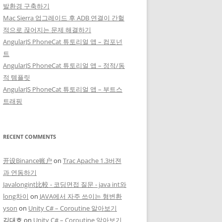
발환경 구축하기
Mac Sierra 업그레이드 후 ADB 연결이 간헐
적으로 끊어지는 문제 해결하기
AngularJS PhoneCat 튜토리얼 앱 – 컴포넌
트
AngularJS PhoneCat 튜토리얼 앱 – 정적/동
적 템플릿
AngularJS PhoneCat 튜토리얼 앱 – 부트스
트래핑
RECENT COMMENTS
开设Binance账户
on
Trac Apache 1.3버젼
과 연동하기
Javalongint比較 - 코딩면접 질문 - java int와
long차이
on
JAVA에서 자주 쓰이는 형변환
yson
on
Unity C# – Coroutine 알아보기
김대호
on
Unity C# – Coroutine 알아보기