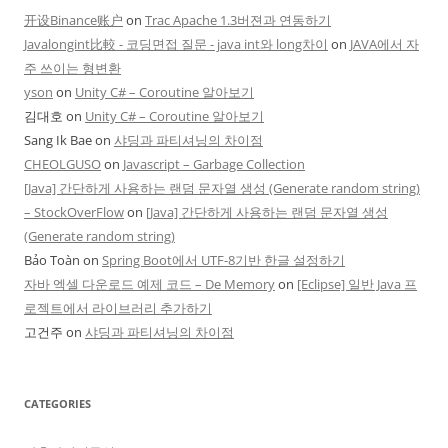
开设Binance账户
on
Trac Apache 1.3버젼과 연동하기
Javalongint比較 - 코딩면접 질문 - java int와 long차이
on
JAVA에서 자
주 쓰이는 형변환
yson
on
Unity C# – Coroutine 알아보기
김대호
on
Unity C# – Coroutine 알아보기
Sang Ik Bae
on
샤딩과 파티셔닝의 차이점
CHEOLGUSO
on
Javascript – Garbage Collection
[Java] 간단하게 사용하는 랜덤 문자열 생성 (Generate random string)
– StockOverFlow
on
[Java] 간단하게 사용하는 랜덤 문자열 생성
(Generate random string)
Bảo Toàn
on
Spring Boot에서 UTF-8기반 한글 설정하기
자바 엑셀 다운로드 예제 코드 – De Memory
on
[Eclipse] 일반 Java 프
로젝트에서 라이브러리 추가하기
고건주
on
샤딩과 파티셔닝의 차이점
CATEGORIES