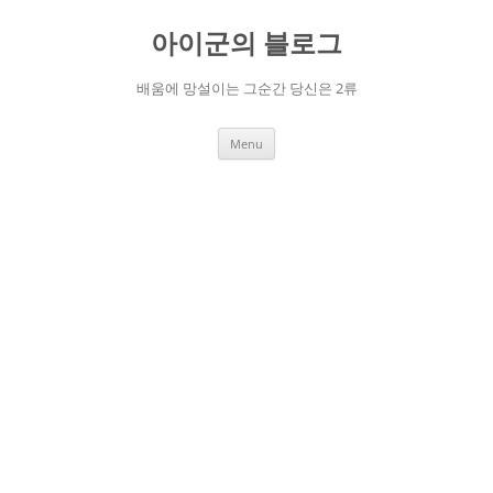
Skip
to
아이군의 블로그
content
배움에 망설이는 그순간 당신은 2류
Menu