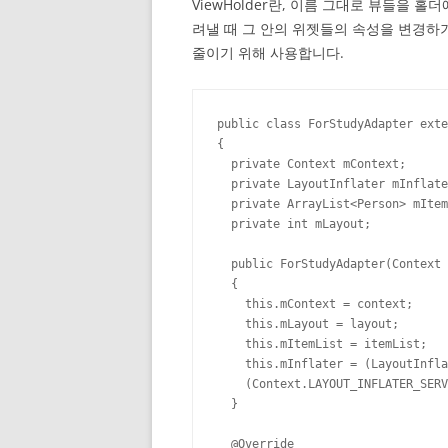
ViewHolder란, 이름 그대로 뷰들을 
려낼 때 그 안의 위젯들의 속성을 변경하
줄이기 위해 사용합니다.
public class ForStudyAdapter exte
{

  private Context mContext;

  private LayoutInflater mInflate
  private ArrayList<Person> mItem
  private int mLayout;

  public ForStudyAdapter(Context 
  {

    this.mContext = context;

    this.mLayout = layout;

    this.mItemList = itemList;

    this.mInflater = (LayoutInfla
    (Context.LAYOUT_INFLATER_SERV
  }

  @Override
