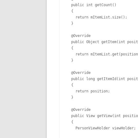
  public int getCount()

  {

    return mItemList.size();

  }

  @Override

  public Object getItem(int posit
  {

    return mItemList.get(position
  }

  @Override

  public long getItemId(int posit
  {

    return position;

  }

  @Override

  public View getView(int positio
  {

    PersonViewHolder viewHolder;
