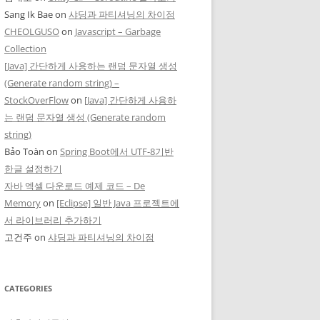
Sang Ik Bae
on
샤딩과 파티셔닝의 차이점
CHEOLGUSO
on
Javascript – Garbage
Collection
[Java] 간단하게 사용하는 랜덤 문자열 생성
(Generate random string) –
StockOverFlow
on
[Java] 간단하게 사용하
는 랜덤 문자열 생성 (Generate random
string)
Bảo Toàn
on
Spring Boot에서 UTF-8기반
한글 설정하기
자바 엑셀 다운로드 예제 코드 – De
Memory
on
[Eclipse] 일반 Java 프로젝트에
서 라이브러리 추가하기
고건주
on
샤딩과 파티셔닝의 차이점
CATEGORIES