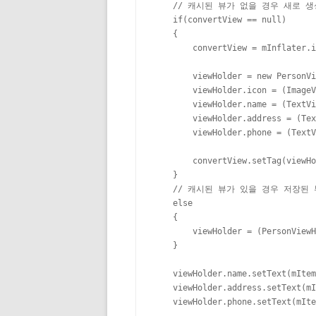
    // 캐시된 뷰가 없을 경우 새로 
    if(convertView == null)

    {

        convertView = mInflater.i
        viewHolder = new PersonVi
        viewHolder.icon = (ImageV
        viewHolder.name = (TextVi
        viewHolder.address = (Tex
        viewHolder.phone = (TextV
        convertView.setTag(viewHo
    }

    // 캐시된 뷰가 있을 경우 저장된
    else

    {

        viewHolder = (PersonViewH
    }

    viewHolder.name.setText(mItem
    viewHolder.address.setText(mI
    viewHolder.phone.setText(mIte