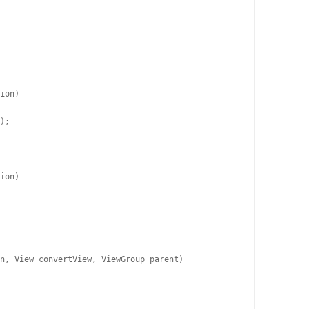
ion)

);

ion)

n, View convertView, ViewGroup parent)
