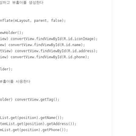
생성하고 뷰홀더를 생성한다

nflate(mLayout, parent, false);

ewHolder();

iew) convertView.findViewById(R.id.iconImage);

ew) convertView.findViewById(R.id.name);

tView) convertView.findViewById(R.id.address);

iew) convertView.findViewById(R.id.phone);

lder);

 뷰홀더를 사용한다

older) convertView.getTag();

List.get(position).getName());

temList.get(position).getAddress());

mList.get(position).getPhone());
