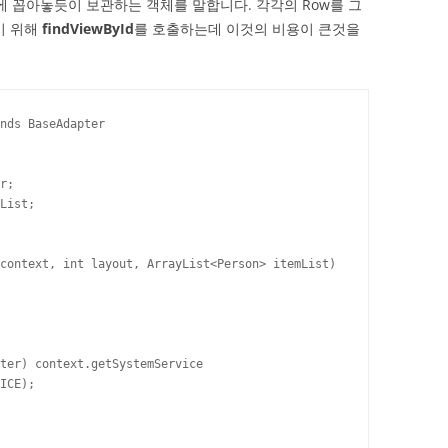
홀더에 꼽아놓듯이 보관하는 객체를 말합니다. 각각의 Row를 그
기 위해
findViewById
를 호출하는데 이것의 비용이 큰것을
nds BaseAdapter

r;

List;

context, int layout, ArrayList<Person> itemList)

ter) context.getSystemService

ICE);
