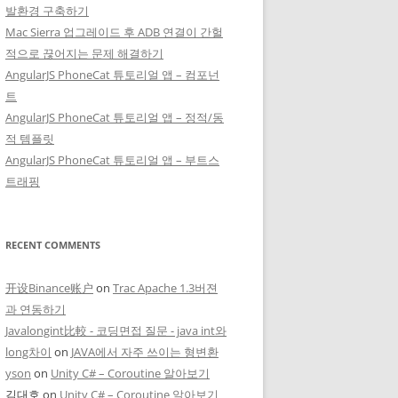
발환경 구축하기
Mac Sierra 업그레이드 후 ADB 연결이 간헐
적으로 끊어지는 문제 해결하기
AngularJS PhoneCat 튜토리얼 앱 – 컴포넌
트
AngularJS PhoneCat 튜토리얼 앱 – 정적/동
적 템플릿
AngularJS PhoneCat 튜토리얼 앱 – 부트스
트래핑
RECENT COMMENTS
开设Binance账户
on
Trac Apache 1.3버젼
과 연동하기
Javalongint比較 - 코딩면접 질문 - java int와
long차이
on
JAVA에서 자주 쓰이는 형변환
yson
on
Unity C# – Coroutine 알아보기
김대호
on
Unity C# – Coroutine 알아보기