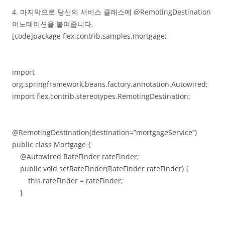
4. 마지막으로 당신의 서비스 클래스에 @RemotingDestination
어노테이션을 붙여줍니다.
[code]package flex.contrib.samples.mortgage;
import
org.springframework.beans.factory.annotation.Autowired;
import flex.contrib.stereotypes.RemotingDestination;
@RemotingDestination(destination=”mortgageService”)
public class Mortgage {
@Autowired RateFinder rateFinder;
public void setRateFinder(RateFinder rateFinder) {
this.rateFinder = rateFinder;
}