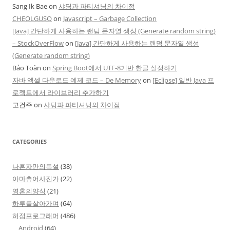
Sang Ik Bae
on
샤딩과 파티셔닝의 차이점
CHEOLGUSO
on
Javascript – Garbage Collection
[Java] 간단하게 사용하는 랜덤 문자열 생성 (Generate random string)
– StockOverFlow
on
[Java] 간단하게 사용하는 랜덤 문자열 생성
(Generate random string)
Bảo Toàn
on
Spring Boot에서 UTF-8기반 한글 설정하기
자바 엑셀 다운로드 예제 코드 – De Memory
on
[Eclipse] 일반 Java 프
로젝트에서 라이브러리 추가하기
고건주
on
샤딩과 파티셔닝의 차이점
CATEGORIES
나혼자만의독설
(38)
아마츄어사진가
(22)
영혼의양식
(21)
하루를살아가며
(64)
허접프로그래머
(486)
Android
(64)