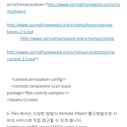
xsi:schemaLocation=”
http://www.springframework.org/sche
ma/beans
http://www.springframework.org/schema/beans/spring-
beans-2.5.xsd
http://www.springframework.org/schema/context
http://www.springframework.org/schema/context/spring-
context-2.5.xsd
“>
<context:annotation-config/>
<context:component-scan base-
package=”flex.contrib.samples”/>
</beans>[/code]
6. Flex 에서는 다양한 방법의 Remote Object 통신방법으로 서
버의 서비스에 직접 접근할 수 있게 됩니다.
[code]var amfChannel:AMFChannel = new