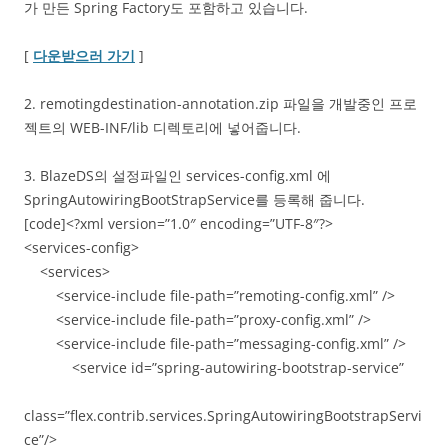
가 만든 Spring Factory도 포함하고 있습니다.
[
다운받으러 가기
]
2. remotingdestination-annotation.zip 파일을 개발중인 프로
젝트의 WEB-INF/lib 디렉토리에 넣어줍니다.
3. BlazeDS의 설정파일인 services-config.xml 에
SpringAutowiringBootStrapService를 등록해 줍니다.
[code]<?xml version=”1.0″ encoding=”UTF-8″?>
<services-config>
<services>
<service-include file-path=”remoting-config.xml” />
<service-include file-path=”proxy-config.xml” />
<service-include file-path=”messaging-config.xml” />
<service id=”spring-autowiring-bootstrap-service”
class=”flex.contrib.services.SpringAutowiringBootstrapServi
ce”/>