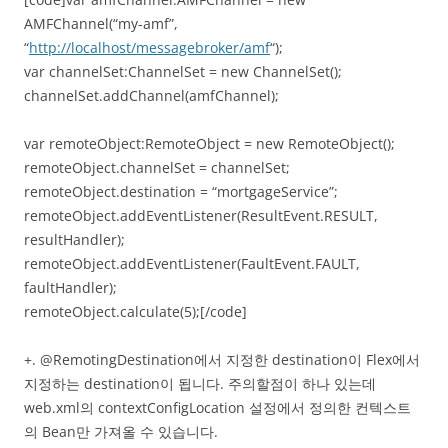
AMFChannel(“my-amf”,
“
http://localhost/messagebroker/amf
“);
var channelSet:ChannelSet = new ChannelSet();
channelSet.addChannel(amfChannel);
var remoteObject:RemoteObject = new RemoteObject();
remoteObject.channelSet = channelSet;
remoteObject.destination = “mortgageService”;
remoteObject.addEventListener(ResultEvent.RESULT,
resultHandler);
remoteObject.addEventListener(FaultEvent.FAULT,
faultHandler);
remoteObject.calculate(5);[/code]
+. @RemotingDestination에서 지정한 destination이 Flex에서
지정하는 destination이 됩니다. 주의할점이 하나 있는데
web.xml의 contextConfigLocation 설정에서 정의한 컨텍스트
의 Bean만 가져올 수 있습니다.