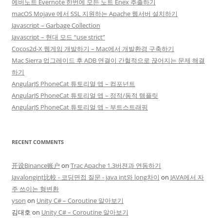
에버노트 Evernote 한번에 모든 노트 Enex 추출하기
macOS Mojave 에서 SSL 지원하는 Apache 웹서버 설치하기
Javascript – Garbage Collection
Javascript – 현대 모드 “use strict”
Cocos2d-X 웹게임 개발하기 – Mac에서 개발환경 구축하기
Mac Sierra 업그레이드 후 ADB 연결이 간헐적으로 끊어지는 문제 해결
하기
AngularJS PhoneCat 튜토리얼 앱 – 컴포넌트
AngularJS PhoneCat 튜토리얼 앱 – 정적/동적 템플릿
AngularJS PhoneCat 튜토리얼 앱 – 부트스트래핑
RECENT COMMENTS
开设Binance账户
on
Trac Apache 1.3버젼과 연동하기
Javalongint比較 - 코딩면접 질문 - java int와 long차이
on
JAVA에서 자
주 쓰이는 형변환
yson
on
Unity C# – Coroutine 알아보기
김대호
on
Unity C# – Coroutine 알아보기