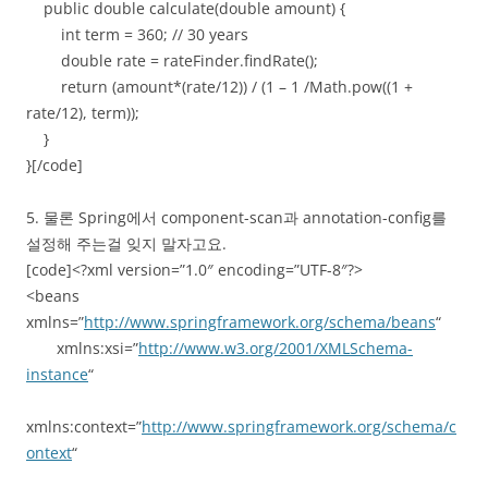
public double calculate(double amount) {
int term = 360; // 30 years
double rate = rateFinder.findRate();
return (amount*(rate/12)) / (1 – 1 /Math.pow((1 +
rate/12), term));
}
}[/code]
5. 물론 Spring에서 component-scan과 annotation-config를
설정해 주는걸 잊지 말자고요.
[code]<?xml version=”1.0″ encoding=”UTF-8″?>
<beans
xmlns=”
http://www.springframework.org/schema/beans
“
xmlns:xsi=”
http://www.w3.org/2001/XMLSchema-
instance
“
xmlns:context=”
http://www.springframework.org/schema/c
ontext
“