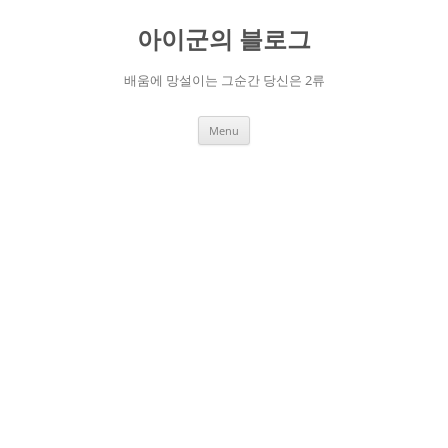
Skip
to
아이군의 블로그
content
배움에 망설이는 그순간 당신은 2류
Menu