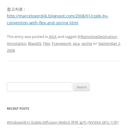
참고자료 :
http://marceloverdijk.blogspot.com/2008/01/code-by-
convention-with-flex-and-spring.html
This entry was posted in
JAVA
and tagged
@RemotingDestination
,
Annotation
,
BlazeDS
,
Flex
,
Framework
,
java
,
spring
on
September 2,
2008
.
Search
for:
RECENT POSTS
Windows에서 Stable Diffusion WebUI 완벽 설치 (NVIDIA GPU 기준)