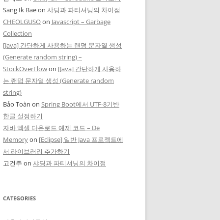
Sang Ik Bae
on
샤딩과 파티셔닝의 차이점
CHEOLGUSO
on
Javascript – Garbage
Collection
[Java] 간단하게 사용하는 랜덤 문자열 생성
(Generate random string) –
StockOverFlow
on
[Java] 간단하게 사용하
는 랜덤 문자열 생성 (Generate random
string)
Bảo Toàn
on
Spring Boot에서 UTF-8기반
한글 설정하기
자바 엑셀 다운로드 예제 코드 – De
Memory
on
[Eclipse] 일반 Java 프로젝트에
서 라이브러리 추가하기
고건주
on
샤딩과 파티셔닝의 차이점
CATEGORIES