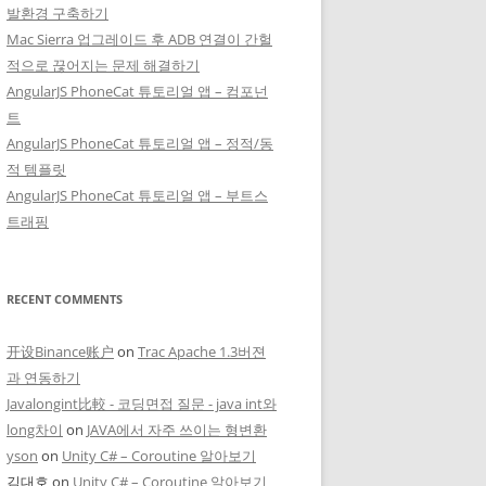
발환경 구축하기
Mac Sierra 업그레이드 후 ADB 연결이 간헐
적으로 끊어지는 문제 해결하기
AngularJS PhoneCat 튜토리얼 앱 – 컴포넌
트
AngularJS PhoneCat 튜토리얼 앱 – 정적/동
적 템플릿
AngularJS PhoneCat 튜토리얼 앱 – 부트스
트래핑
RECENT COMMENTS
开设Binance账户
on
Trac Apache 1.3버젼
과 연동하기
Javalongint比較 - 코딩면접 질문 - java int와
long차이
on
JAVA에서 자주 쓰이는 형변환
yson
on
Unity C# – Coroutine 알아보기
김대호
on
Unity C# – Coroutine 알아보기