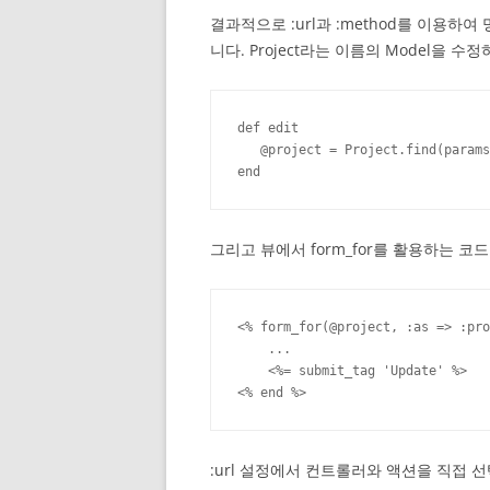
결과적으로 :url과 :method를 이용
니다. Project라는 이름의 Model을
def edit

   @project = Project.find(params
end
그리고 뷰에서 form_for를 활용하는 코
<% form_for(@project, :as => :pro
    ...

    <%= submit_tag 'Update' %>

<% end %>
:url 설정에서 컨트롤러와 액션을 직접 선