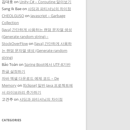
김대호
on
Unity C# – Coroutine 알아보기
Sang Ik Bae
on
샤딩과 파티셔닝의 차이점
CHEOLGUSO
on
Javascript – Garbage
Collection
[Java] 간단하게 사용하는 랜덤 문자열 생성
(Generate random string) –
StockOverFlow
on
[Java] 간단하게 사용하
는 랜덤 문자열 생성 (Generate random
string)
Bảo Toàn
on
Spring Boot에서 UTF-8기반
한글 설정하기
자바 엑셀 다운로드 예제 코드 – De
Memory
on
[Eclipse] 일반 Java 프로젝트에
o |f| %>

서 라이브러리 추가하기
고건주
on
샤딩과 파티셔닝의 차이점
CATEGORIES