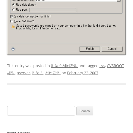
This entry was posted in
리눅스서버관리
and tagged
cvs
,
CVSROOT
세팅
,
pserver
,
리눅스
,
서버관리
on
February 22, 2007
.
Search
for: