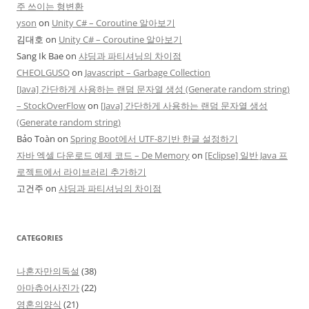
주 쓰이는 형변환
yson
on
Unity C# – Coroutine 알아보기
김대호
on
Unity C# – Coroutine 알아보기
Sang Ik Bae
on
샤딩과 파티셔닝의 차이점
CHEOLGUSO
on
Javascript – Garbage Collection
[Java] 간단하게 사용하는 랜덤 문자열 생성 (Generate random string)
– StockOverFlow
on
[Java] 간단하게 사용하는 랜덤 문자열 생성
(Generate random string)
Bảo Toàn
on
Spring Boot에서 UTF-8기반 한글 설정하기
자바 엑셀 다운로드 예제 코드 – De Memory
on
[Eclipse] 일반 Java 프
로젝트에서 라이브러리 추가하기
고건주
on
샤딩과 파티셔닝의 차이점
CATEGORIES
나혼자만의독설
(38)
아마츄어사진가
(22)
영혼의양식
(21)