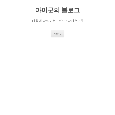
Skip
to
아이군의 블로그
content
배움에 망설이는 그순간 당신은 2류
Menu