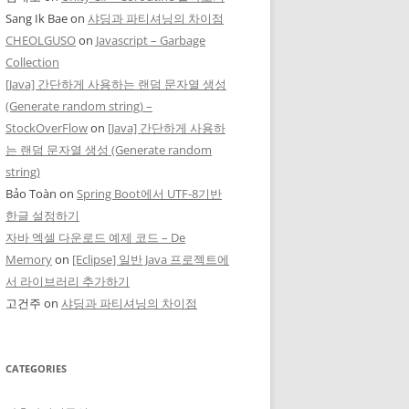
Sang Ik Bae
on
샤딩과 파티셔닝의 차이점
CHEOLGUSO
on
Javascript – Garbage
Collection
[Java] 간단하게 사용하는 랜덤 문자열 생성
(Generate random string) –
StockOverFlow
on
[Java] 간단하게 사용하
는 랜덤 문자열 생성 (Generate random
string)
Bảo Toàn
on
Spring Boot에서 UTF-8기반
한글 설정하기
자바 엑셀 다운로드 예제 코드 – De
Memory
on
[Eclipse] 일반 Java 프로젝트에
서 라이브러리 추가하기
고건주
on
샤딩과 파티셔닝의 차이점
CATEGORIES