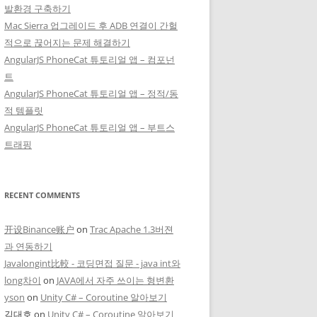
발환경 구축하기
Mac Sierra 업그레이드 후 ADB 연결이 간헐
적으로 끊어지는 문제 해결하기
AngularJS PhoneCat 튜토리얼 앱 – 컴포넌
트
AngularJS PhoneCat 튜토리얼 앱 – 정적/동
적 템플릿
AngularJS PhoneCat 튜토리얼 앱 – 부트스
트래핑
RECENT COMMENTS
开设Binance账户
on
Trac Apache 1.3버젼
과 연동하기
Javalongint比較 - 코딩면접 질문 - java int와
long차이
on
JAVA에서 자주 쓰이는 형변환
yson
on
Unity C# – Coroutine 알아보기
김대호
on
Unity C# – Coroutine 알아보기