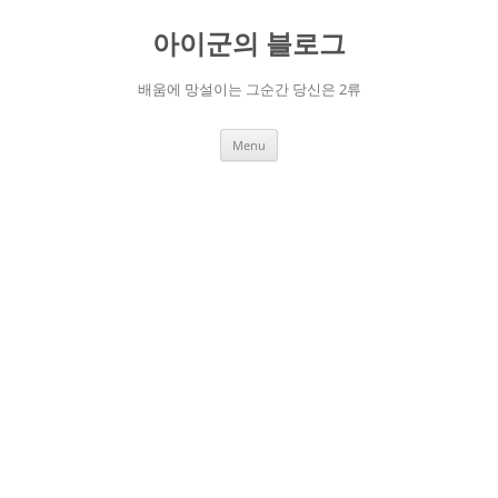
Skip
to
아이군의 블로그
content
배움에 망설이는 그순간 당신은 2류
Menu