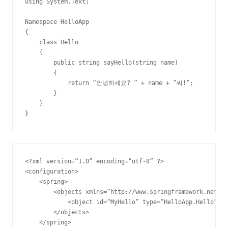
using System.Text;

Namespace HelloApp

{

    class Hello

    {

        public string sayHello(string name)

        {

            return “안녕하세요? “ + name + “씨!”;

        }

    }

}
<?xml version=“1.0” encoding=“utf-8” ?>

<configuration>

    <spring>

        <objects xmlns=“http://www.springframework.net”>

            <object id=“MyHello” type=“HelloApp.Hello”/>

        </objects>

    </spring>
