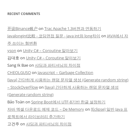
RECENT COMMENTS
开设Binance账户
on
Trac Apache 1.3버젼과 연동하기
Javalongint比較 - 코딩면접 질문 - java int와 long차이
on
JAVA에서 자
주 쓰이는 형변환
yson
on
Unity C# – Coroutine 알아보기
김대호
on
Unity C# – Coroutine 알아보기
Sang Ik Bae
on
샤딩과 파티셔닝의 차이점
CHEOLGUSO
on
Javascript – Garbage Collection
[Java] 간단하게 사용하는 랜덤 문자열 생성 (Generate random string)
– StockOverFlow
on
[Java] 간단하게 사용하는 랜덤 문자열 생성
(Generate random string)
Bảo Toàn
on
Spring Boot에서 UTF-8기반 한글 설정하기
자바 엑셀 다운로드 예제 코드 – De Memory
on
[Eclipse] 일반 Java 프
로젝트에서 라이브러리 추가하기
고건주
on
샤딩과 파티셔닝의 차이점