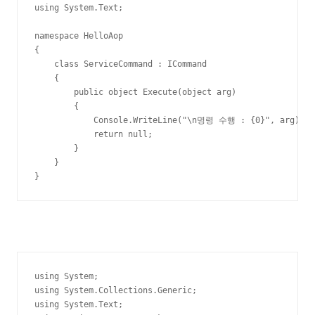
using System.Text;

namespace HelloAop

{

    class ServiceCommand : ICommand

    {

        public object Execute(object arg)

        {

            Console.WriteLine("\n명령 수행 : {0}", arg);

            return null;

        }

    }

}
using System;

using System.Collections.Generic;

using System.Text;
