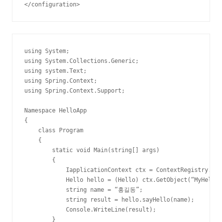
</configuration>
using System;

using System.Collections.Generic;

using system.Text;

using Spring.Context;

using Spring.Context.Support;

Namespace HelloApp

{

    class Program

    {

        static void Main(string[] args)

        {

            IapplicationContext ctx = ContextRegistry.Get
            Hello hello = (Hello) ctx.GetObject(“MyHello”
            string name = “홍길동”;

            string result = hello.sayHello(name);

            Console.WriteLine(result);

        }
