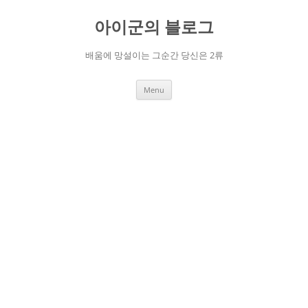
Skip
to
아이군의 블로그
content
배움에 망설이는 그순간 당신은 2류
Menu