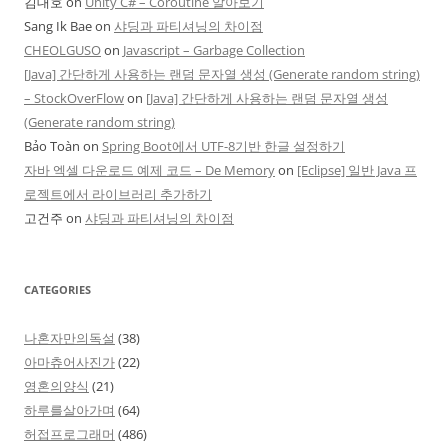
김대호
on
Unity C# – Coroutine 알아보기
Sang Ik Bae
on
샤딩과 파티셔닝의 차이점
CHEOLGUSO
on
Javascript – Garbage Collection
[Java] 간단하게 사용하는 랜덤 문자열 생성 (Generate random string)
– StockOverFlow
on
[Java] 간단하게 사용하는 랜덤 문자열 생성
(Generate random string)
Bảo Toàn
on
Spring Boot에서 UTF-8기반 한글 설정하기
자바 엑셀 다운로드 예제 코드 – De Memory
on
[Eclipse] 일반 Java 프
로젝트에서 라이브러리 추가하기
고건주
on
샤딩과 파티셔닝의 차이점
CATEGORIES
나혼자만의독설
(38)
아마츄어사진가
(22)
영혼의양식
(21)
하루를살아가며
(64)
허접프로그래머
(486)