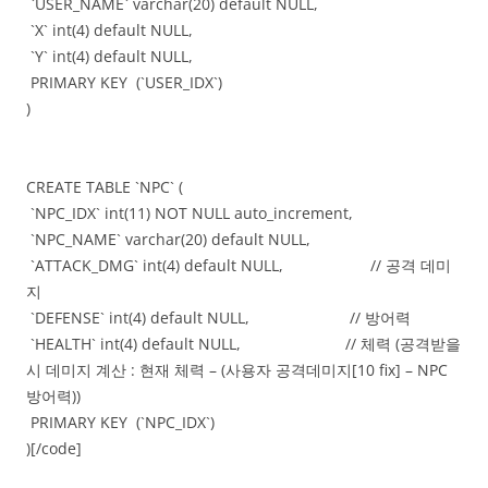
`USER_NAME` varchar(20) default NULL,
`X` int(4) default NULL,
`Y` int(4) default NULL,
PRIMARY KEY (`USER_IDX`)
)
CREATE TABLE `NPC` (
`NPC_IDX` int(11) NOT NULL auto_increment,
`NPC_NAME` varchar(20) default NULL,
`ATTACK_DMG` int(4) default NULL, // 공격 데미
지
`DEFENSE` int(4) default NULL, // 방어력
`HEALTH` int(4) default NULL, // 체력 (공격받을
시 데미지 계산 : 현재 체력 – (사용자 공격데미지[10 fix] – NPC
방어력))
PRIMARY KEY (`NPC_IDX`)
)[/code]