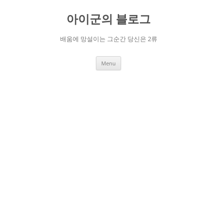
Skip
to
아이군의 블로그
content
배움에 망설이는 그순간 당신은 2류
Menu