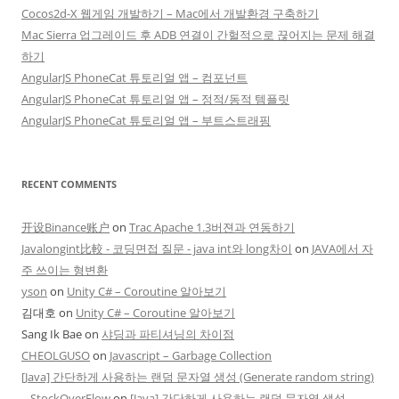
Cocos2d-X 웹게임 개발하기 – Mac에서 개발환경 구축하기
Mac Sierra 업그레이드 후 ADB 연결이 간헐적으로 끊어지는 문제 해결
하기
AngularJS PhoneCat 튜토리얼 앱 – 컴포넌트
AngularJS PhoneCat 튜토리얼 앱 – 정적/동적 템플릿
AngularJS PhoneCat 튜토리얼 앱 – 부트스트래핑
RECENT COMMENTS
开设Binance账户
on
Trac Apache 1.3버젼과 연동하기
Javalongint比較 - 코딩면접 질문 - java int와 long차이
on
JAVA에서 자
주 쓰이는 형변환
yson
on
Unity C# – Coroutine 알아보기
김대호
on
Unity C# – Coroutine 알아보기
Sang Ik Bae
on
샤딩과 파티셔닝의 차이점
CHEOLGUSO
on
Javascript – Garbage Collection
[Java] 간단하게 사용하는 랜덤 문자열 생성 (Generate random string)
– StockOverFlow
on
[Java] 간단하게 사용하는 랜덤 문자열 생성