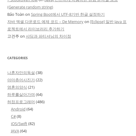
(Generate random string)
Bảo Toàn
on
Spring Boot에서 UTF-8기반 한글 설정하기
자바 엑셀 다운로드 예제 코드 – De Memory
on
[Eclipse] 일반 Java 프
로젝트에서 라이브러리 추가하기
고건주
on
샤딩과 파티셔닝의 차이점
CATEGORIES
나혼자만의독설
(38)
아마츄어사진가
(22)
영혼의양식
(21)
하루를살아가며
(64)
허접프로그래머
(486)
Android
(64)
C#
(8)
iOS/Swift
(82)
JAVA
(64)