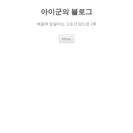
Skip
to
아이군의 블로그
content
배움에 망설이는 그순간 당신은 2류
Menu