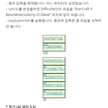
– 맵의 압축을 해제합니다. 어느 위치던지 상관없습니다.
– 난이도를 변경할려면 Difficulty안의 파일을 “StarCraft II
Beta\Mods\Liberty.SC2Mod” 위치에 덮어 씌웁니다.
– LazyLauncher를 실행합니다. 좀전에 압축푼 맵 파일을 선택하
면 됩니다.
1047067728.
zip
1138309485.
zip
1025663255.r
ar
1116386776.r
ar
1355607974.r
ar
1045671826.r
ar
1155568635.r
ar
* 추가 (AI 패치 5.5)