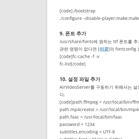
[code]./bootstrap
./configure –disable-player;make;make
9. 폰트 추가
/usr/share/fonts에 원하는 ttf 
관련 명령이 없다면 [
이곳
]의 fontcon
[code]fc-cache -f -v
fc-list[/code]
10. 설정 파일 추가
AirVideoServer를 구동하기 위해서는 
다.
[code]path.ffmpeg = /usr/local/bin/ff
path.mp4creator = /usr/local/bin/mp4
path.faac = /usr/local/bin/faac
password = 1234
subtitles.encoding = UTF-8