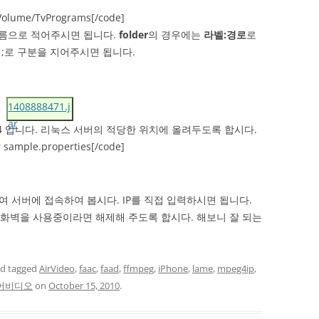
/Volume/TvPrograms[/code]
이름으로 적어주시면 됩니다.
folder
의 경우에는
라벨:경로
로
;로 구분을 지어주시면 됩니다.
1408888471.j
ar
4 입니다. 리눅스 서버의 적당한 위치에 올려두도록 합시다.
r sample.properties[/code]
하여 서버에 접속하여 봅시다. IP를 직접 입력하시면 됩니다.
화벽을 사용중이라면 해제해 주도록 합시다. 해보니 잘 되는
d tagged
AirVideo
,
faac
,
faad
,
ffmpeg
,
iPhone
,
lame
,
mpeg4ip
,
어비디오
on
October 15, 2010
.