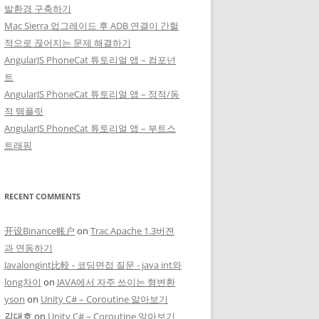
발환경 구축하기
Mac Sierra 업그레이드 후 ADB 연결이 간헐
적으로 끊어지는 문제 해결하기
AngularJS PhoneCat 튜토리얼 앱 – 컴포넌
트
AngularJS PhoneCat 튜토리얼 앱 – 정적/동
적 템플릿
AngularJS PhoneCat 튜토리얼 앱 – 부트스
트래핑
RECENT COMMENTS
开设Binance账户
on
Trac Apache 1.3버젼
과 연동하기
Javalongint比較 - 코딩면접 질문 - java int와
long차이
on
JAVA에서 자주 쓰이는 형변환
yson
on
Unity C# – Coroutine 알아보기
김대호
on
Unity C# – Coroutine 알아보기