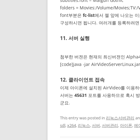
subtitles.font = Malgun Gothic
folders = Movies:/Volume/Movies;TV:
font부분은
fc-list
에서 젤 앞에 나오는 
구성하시면 됩니다. 여러개를 등록하려면 
11. 서버 실행
첨부한 버젼은 현재의 최신버젼인 Alpha
[code]java -jar AirVideoServerLinux.ja
12. 클라이언트 접속
이제 아이폰에 설치된 AirVideo를 이용
서버는
45631
포트를 사용하므로 혹시 방
군요.
This entry was posted in
리눅스서버관리
an
sdl
,
x264
,
리눅스
,
서버
,
서버관리
,
아이폰
,
에