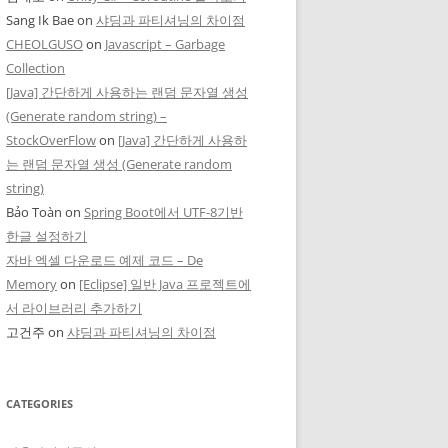
Sang Ik Bae
on
샤딩과 파티셔닝의 차이점
CHEOLGUSO
on
Javascript – Garbage
Collection
[Java] 간단하게 사용하는 랜덤 문자열 생성
(Generate random string) –
StockOverFlow
on
[Java] 간단하게 사용하
는 랜덤 문자열 생성 (Generate random
string)
Bảo Toàn
on
Spring Boot에서 UTF-8기반
한글 설정하기
자바 엑셀 다운로드 예제 코드 – De
Memory
on
[Eclipse] 일반 Java 프로젝트에
서 라이브러리 추가하기
고건주
on
샤딩과 파티셔닝의 차이점
CATEGORIES