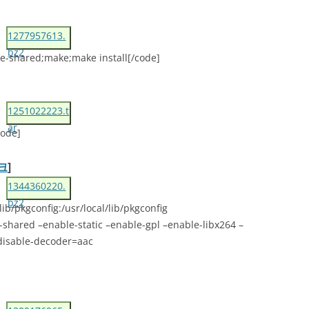
1277957613.
bz2
le-shared;make;make install[/code]
1251022223.t
ar
code]
크
]
1344360220.
bz2
b/pkgconfig:/usr/local/lib/pkgconfig
-shared –enable-static –enable-gpl –enable-libx264 –
disable-decoder=aac