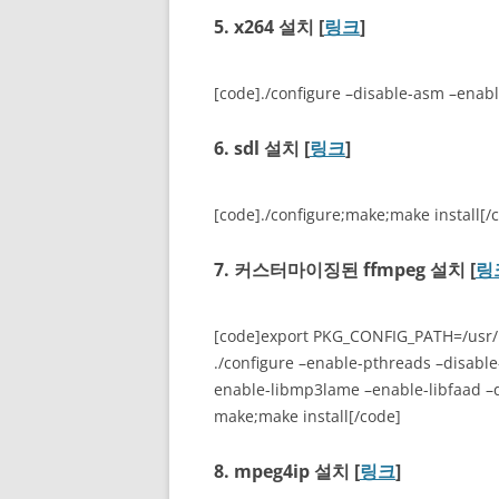
5. x264 설치 [
링크
]
[code]./configure –disable-asm –enab
6. sdl 설치 [
링크
]
[code]./configure;make;make install[/
7. 커스터마이징된 ffmpeg 설치 [
링
[code]export PKG_CONFIG_PATH=/usr/li
./configure –enable-pthreads –disable
enable-libmp3lame –enable-libfaad –
make;make install[/code]
8. mpeg4ip 설치 [
링크
]