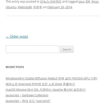
This entry was posted in
리눅스서버관리
and tagged
java
,
JDK
,
linux
,
Ubuntu
,
WebUpd8
,
우분투
on
February 20, 2014
.
Post
←
Older posts
navigation
Search
for:
RECENT POSTS
Windows에서 Stable Diffusion WebUI 완벽 설치 (NVIDIA GPU 기준)
에버노트 Evernote 한번에 모든 노트 Enex 추출하기
macOS Mojave 에서 SSL 지원하는 Apache 웹서버 설치하기
Javascript – Garbage Collection
Javascript – 현대 모드 “use strict”