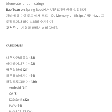
(Generate random string)
Bảo Toàn
on
Spring Boot에서 UTF-8기반 한글 설정하기
자바 엑셀 다운로드 예제 코드 – De Memory
on
[Eclipse] 일반 Java 프
로젝트에서 라이브러리 추가하기
고건주
on
샤딩과 파티셔닝의 차이점
CATEGORIES
나혼자만의독설
(38)
아마츄어사진가
(22)
영혼의양식
(21)
하루를살아가며
(64)
허접프로그래머
(486)
Android
(64)
C#
(8)
iOS/Swift
(82)
JAVA
(64)
JAVASCRIPT
(24)