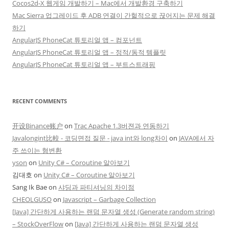
Cocos2d-X 웹게임 개발하기 – Mac에서 개발환경 구축하기
Mac Sierra 업그레이드 후 ADB 연결이 간헐적으로 끊어지는 문제 해결
하기
AngularJS PhoneCat 튜토리얼 앱 – 컴포넌트
AngularJS PhoneCat 튜토리얼 앱 – 정적/동적 템플릿
AngularJS PhoneCat 튜토리얼 앱 – 부트스트래핑
RECENT COMMENTS
开设Binance账户
on
Trac Apache 1.3버젼과 연동하기
Javalongint比較 - 코딩면접 질문 - java int와 long차이
on
JAVA에서 자
주 쓰이는 형변환
yson
on
Unity C# – Coroutine 알아보기
김대호
on
Unity C# – Coroutine 알아보기
Sang Ik Bae
on
샤딩과 파티셔닝의 차이점
CHEOLGUSO
on
Javascript – Garbage Collection
[Java] 간단하게 사용하는 랜덤 문자열 생성 (Generate random string)
– StockOverFlow
on
[Java] 간단하게 사용하는 랜덤 문자열 생성