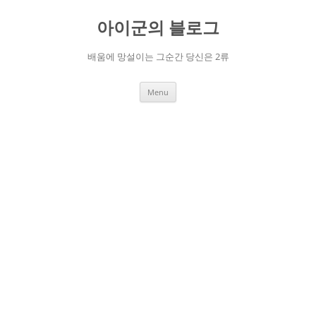
Skip
to
아이군의 블로그
content
배움에 망설이는 그순간 당신은 2류
Menu