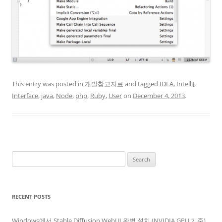
This entry was posted in
개발참고자료
and tagged
IDEA
,
IntelliJ
,
Interface
,
java
,
Node
,
php
,
Ruby
,
User
on
December 4, 2013
.
Search
for:
RECENT POSTS
Windows에서 Stable Diffusion WebUI 완벽 설치 (NVIDIA GPU 기준)