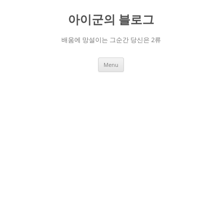
Skip
to
아이군의 블로그
content
배움에 망설이는 그순간 당신은 2류
Menu