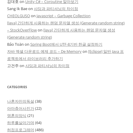
김대호
on
Unity C# – Coroutine 알아보기
Sang Ik Bae
on
샤딩과 파티셔닝의 차이점
CHEOLGUSO
on
Javascript – Garbage Collection
[Java] 간단하게 사용하는 랜덤 문자열 생성 (Generate random string)
– StockOverFlow
on
[Java] 간단하게 사용하는 랜덤 문자열 생성
(Generate random string)
Bảo Toàn
on
Spring Boot에서 UTF-8기반 한글 설정하기
자바 엑셀 다운로드 예제 코드 – De Memory
on
[Eclipse] 일반 Java 프
로젝트에서 라이브러리 추가하기
고건주
on
샤딩과 파티셔닝의 차이점
CATEGORIES
나혼자만의독설
(38)
아마츄어사진가
(22)
영혼의양식
(21)
하루를살아가며
(64)
허접프로그래머
(486)