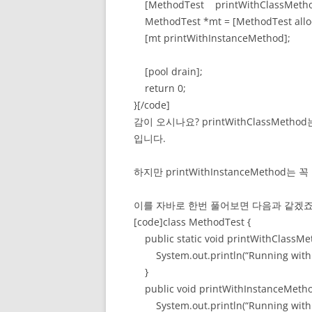
[MethodTest printWithClassMetho
MethodTest *mt = [MethodTest alloc
[mt printWithInstanceMethod];
[pool drain];
return 0;
}[/code]
감이 오시나요? printWithClassMe
입니다.
하지만 printWithInstanceMetho
이를 자바로 한번 풀어보면 다음과 같겠죠
[code]class MethodTest {
public static void printWithClassMet
System.out.println(“Running with c
}
public void printWithInstanceMethod
System.out.println(“Running with 