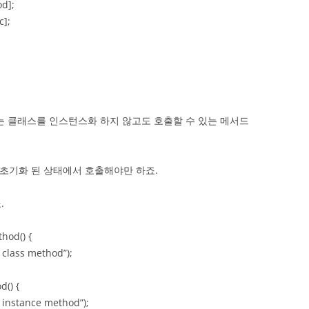
d];
];
thod는 클래스를 인스턴스화 하지 않고도 호출할 수 있는 메서드
d는 꼭 초기화 된 상태에서 호출해야만 하죠.
.
hod() {
lass method”);
() {
instance method”);