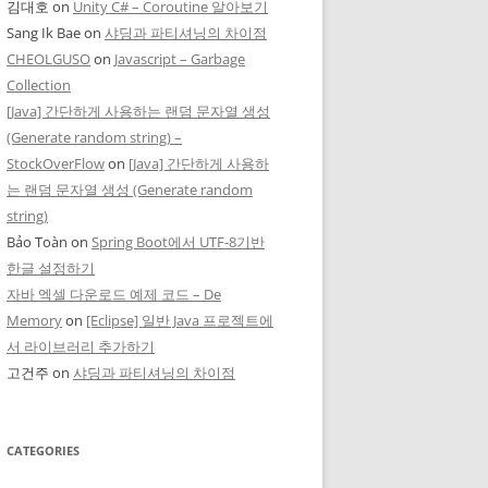
김대호
on
Unity C# – Coroutine 알아보기
Sang Ik Bae
on
샤딩과 파티셔닝의 차이점
CHEOLGUSO
on
Javascript – Garbage
Collection
[Java] 간단하게 사용하는 랜덤 문자열 생성
(Generate random string) –
StockOverFlow
on
[Java] 간단하게 사용하
는 랜덤 문자열 생성 (Generate random
string)
Bảo Toàn
on
Spring Boot에서 UTF-8기반
한글 설정하기
자바 엑셀 다운로드 예제 코드 – De
Memory
on
[Eclipse] 일반 Java 프로젝트에
서 라이브러리 추가하기
고건주
on
샤딩과 파티셔닝의 차이점
CATEGORIES