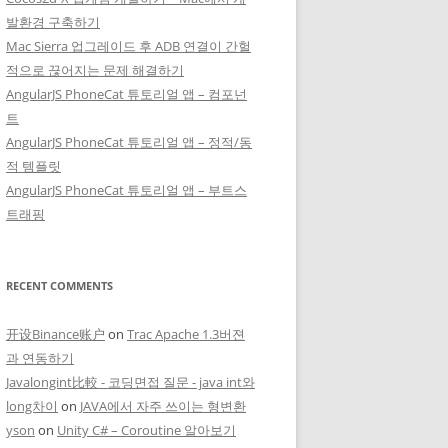
발환경 구축하기
Mac Sierra 업그레이드 후 ADB 연결이 간헐
적으로 끊어지는 문제 해결하기
AngularJS PhoneCat 튜토리얼 앱 – 컴포넌
트
AngularJS PhoneCat 튜토리얼 앱 – 정적/동
적 템플릿
AngularJS PhoneCat 튜토리얼 앱 – 부트스
트래핑
RECENT COMMENTS
开设Binance账户
on
Trac Apache 1.3버젼
과 연동하기
Javalongint比較 - 코딩면접 질문 - java int와
long차이
on
JAVA에서 자주 쓰이는 형변환
yson
on
Unity C# – Coroutine 알아보기