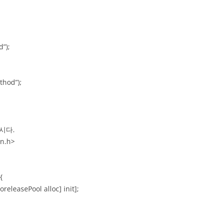
”);
hod”);
시다.
on.h>
{
eleasePool alloc] init];