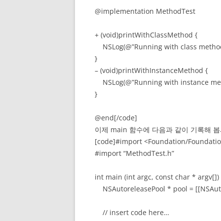
@implementation MethodTest
+ (void)printWithClassMethod {
NSLog(@”Running with class method
}
– (void)printWithInstanceMethod {
NSLog(@”Running with instance met
}
@end[/code]
이제 main 함수에 다음과 같이 기록해 봅
[code]#import <Foundation/Foundati
#import “MethodTest.h”
int main (int argc, const char * argv[]) 
NSAutoreleasePool * pool = [[NSAutor
// insert code here…