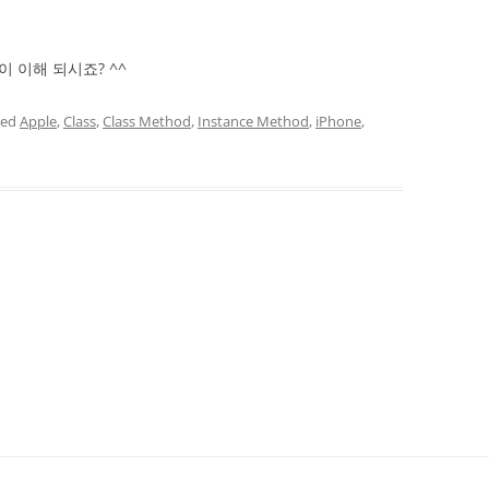
 차이 이해 되시죠? ^^
ged
Apple
,
Class
,
Class Method
,
Instance Method
,
iPhone
,