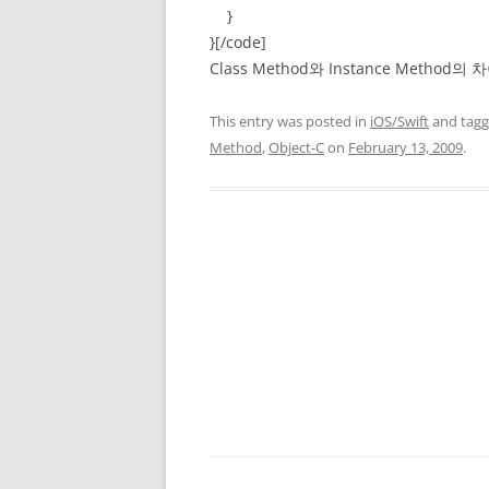
}
}[/code]
Class Method와 Instance Method의
This entry was posted in
iOS/Swift
and tag
Method
,
Object-C
on
February 13, 2009
.