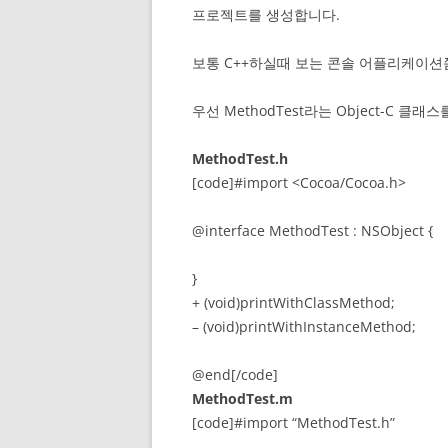
프로젝트를 생성합니다.
보통 C++하실때 보는 콘솔 어플리케이
우선 MethodTest라는 Object-C 클래
MethodTest.h
[code]#import <Cocoa/Cocoa.h>
@interface MethodTest : NSObject {
}
+ (void)printWithClassMethod;
– (void)printWithInstanceMethod;
@end[/code]
MethodTest.m
[code]#import “MethodTest.h”