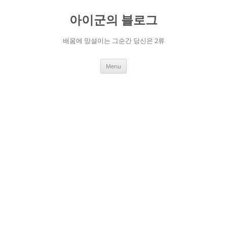
Skip
to
아이군의 블로그
content
배움에 망설이는 그순간 당신은 2류
Menu