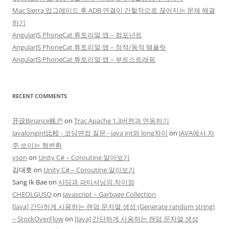
Mac Sierra 업그레이드 후 ADB 연결이 간헐적으로 끊어지는 문제 해결
하기
AngularJS PhoneCat 튜토리얼 앱 – 컴포넌트
AngularJS PhoneCat 튜토리얼 앱 – 정적/동적 템플릿
AngularJS PhoneCat 튜토리얼 앱 – 부트스트래핑
RECENT COMMENTS
开设Binance账户
on
Trac Apache 1.3버젼과 연동하기
Javalongint比較 - 코딩면접 질문 - java int와 long차이
on
JAVA에서 자
주 쓰이는 형변환
yson
on
Unity C# – Coroutine 알아보기
김대호
on
Unity C# – Coroutine 알아보기
Sang Ik Bae
on
샤딩과 파티셔닝의 차이점
CHEOLGUSO
on
Javascript – Garbage Collection
[Java] 간단하게 사용하는 랜덤 문자열 생성 (Generate random string)
– StockOverFlow
on
[Java] 간단하게 사용하는 랜덤 문자열 생성