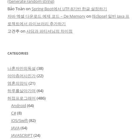
(Generate random string)
Bảo Toàn
on
Spring Boot에서 UTF-8기반 한글 설정하기
자바 엑셀 다운로드 예제 코드 – De Memory
on
[Eclipse] 일반 Java 프
로젝트에서 라이브러리 추가하기
고건주
on
샤딩과 파티셔닝의 차이점
CATEGORIES
나혼자만의독설
(38)
아마츄어사진가
(22)
영혼의양식
(21)
하루를살아가며
(64)
허접프로그래머
(486)
Android
(64)
C#
(8)
iOS/Swift
(82)
JAVA
(64)
JAVASCRIPT
(24)