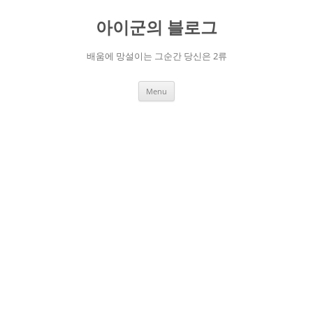
Skip
to
아이군의 블로그
content
배움에 망설이는 그순간 당신은 2류
Menu