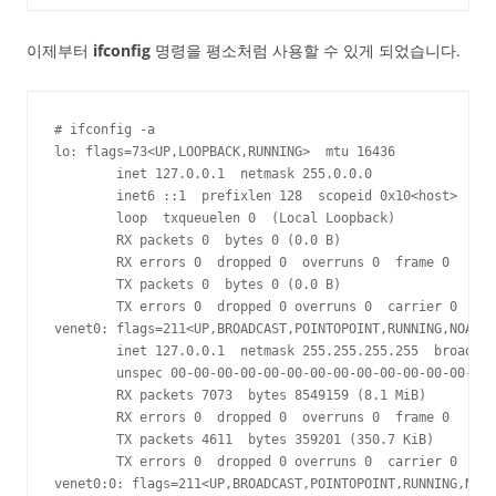
이제부터
ifconfig
명령을 평소처럼 사용할 수 있게 되었습니다.
# ifconfig -a

lo: flags=73<UP,LOOPBACK,RUNNING>  mtu 16436

        inet 127.0.0.1  netmask 255.0.0.0

        inet6 ::1  prefixlen 128  scopeid 0x10<host>

        loop  txqueuelen 0  (Local Loopback)

        RX packets 0  bytes 0 (0.0 B)

        RX errors 0  dropped 0  overruns 0  frame 0

        TX packets 0  bytes 0 (0.0 B)

        TX errors 0  dropped 0 overruns 0  carrier 0  col
venet0: flags=211<UP,BROADCAST,POINTOPOINT,RUNNING,NOARP>
        inet 127.0.0.1  netmask 255.255.255.255  broadcas
        unspec 00-00-00-00-00-00-00-00-00-00-00-00-00-00-
        RX packets 7073  bytes 8549159 (8.1 MiB)

        RX errors 0  dropped 0  overruns 0  frame 0

        TX packets 4611  bytes 359201 (350.7 KiB)

        TX errors 0  dropped 0 overruns 0  carrier 0  col
venet0:0: flags=211<UP,BROADCAST,POINTOPOINT,RUNNING,NOAR