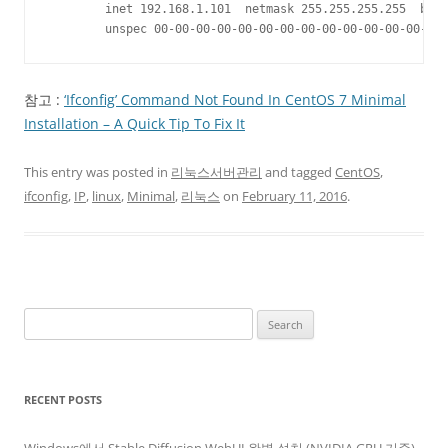
        inet 192.168.1.101  netmask 255.255.255.255  broa
        unspec 00-00-00-00-00-00-00-00-00-00-00-00-00-00
참고 :
‘Ifconfig’ Command Not Found In CentOS 7 Minimal
Installation – A Quick Tip To Fix It
This entry was posted in
리눅스서버관리
and tagged
CentOS
,
ifconfig
,
IP
,
linux
,
Minimal
,
리눅스
on
February 11, 2016
.
Search
for:
RECENT POSTS
Windows에서 Stable Diffusion WebUI 완벽 설치 (NVIDIA GPU 기준)