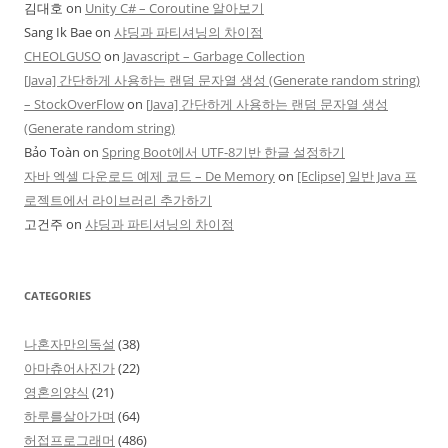
김대호
on
Unity C# – Coroutine 알아보기
Sang Ik Bae
on
샤딩과 파티셔닝의 차이점
CHEOLGUSO
on
Javascript – Garbage Collection
[Java] 간단하게 사용하는 랜덤 문자열 생성 (Generate random string)
– StockOverFlow
on
[Java] 간단하게 사용하는 랜덤 문자열 생성
(Generate random string)
Bảo Toàn
on
Spring Boot에서 UTF-8기반 한글 설정하기
자바 엑셀 다운로드 예제 코드 – De Memory
on
[Eclipse] 일반 Java 프
로젝트에서 라이브러리 추가하기
고건주
on
샤딩과 파티셔닝의 차이점
CATEGORIES
나혼자만의독설
(38)
아마츄어사진가
(22)
영혼의양식
(21)
하루를살아가며
(64)
허접프로그래머
(486)