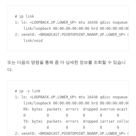
# ip link

1: lo: <LOOPBACK,UP,LOWER_UP> mtu 16436 qdisc noqueue sta
    link/loopback 00:00:00:00:00:00 brd 00:00:00:00:00:00

2: venet0: <BROADCAST,POINTOPOINT,NOARP,UP,LOWER_UP> mtu 
    link/void
또는 다음의 명령을 통해 좀 더 상세한 정보를 조회할 수 있습니
다.
# ip -s link

1: lo: <LOOPBACK,UP,LOWER_UP> mtu 16436 qdisc noqueue sta
    link/loopback 00:00:00:00:00:00 brd 00:00:00:00:00:00

    RX: bytes  packets  errors  dropped overrun mcast   

    0          0        0       0       0       0      

    TX: bytes  packets  errors  dropped carrier collsns 

    0          0        0       0       0       0      

2: venet0: <BROADCAST,POINTOPOINT,NOARP,UP,LOWER_UP> mtu 