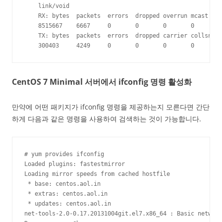
    link/void 

    RX: bytes  packets  errors  dropped overrun mcast   

    8515667    6667     0       0       0       0      

    TX: bytes  packets  errors  dropped carrier collsns 

    300403     4249     0       0       0       0
CentOS 7 Minimal 서버에서 ifconfig 명령 활성화
만약에 어떤 패키지가 ifconfig 명령을 제공하는지 모른다면 간단
하게 다음과 같은 명령을 사용하여 검색하는 것이 가능합니다.
# yum provides ifconfig

Loaded plugins: fastestmirror

Loading mirror speeds from cached hostfile

 * base: centos.aol.in

 * extras: centos.aol.in

 * updates: centos.aol.in

net-tools-2.0-0.17.20131004git.el7.x86_64 : Basic network