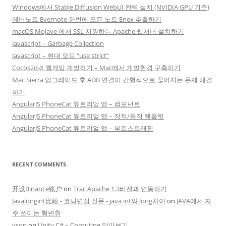
Windows에서 Stable Diffusion WebUI 완벽 설치 (NVIDIA GPU 기준)
에버노트 Evernote 한번에 모든 노트 Enex 추출하기
macOS Mojave 에서 SSL 지원하는 Apache 웹서버 설치하기
Javascript – Garbage Collection
Javascript – 현대 모드 “use strict”
Cocos2d-X 웹게임 개발하기 – Mac에서 개발환경 구축하기
Mac Sierra 업그레이드 후 ADB 연결이 간헐적으로 끊어지는 문제 해결
하기
AngularJS PhoneCat 튜토리얼 앱 – 컴포넌트
AngularJS PhoneCat 튜토리얼 앱 – 정적/동적 템플릿
AngularJS PhoneCat 튜토리얼 앱 – 부트스트래핑
RECENT COMMENTS
开设Binance账户
on
Trac Apache 1.3버젼과 연동하기
Javalongint比較 - 코딩면접 질문 - java int와 long차이
on
JAVA에서 자
주 쓰이는 형변환
yson
on
Unity C# – Coroutine 알아보기