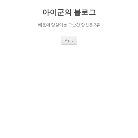
Skip
to
아이군의 블로그
content
배움에 망설이는 그순간 당신은 2류
Menu