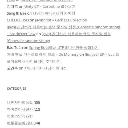
김대호
on
Unity C# – Coroutine 알아보기
Sang Ik Bae
on
샤딩과 파티셔닝의 차이점
CHEOLGUSO
on
Javascript – Garbage Collection
[Java] 간단하게 사용하는 랜덤 문자열 생성 (Generate random string)
– StockOverFlow
on
[Java] 간단하게 사용하는 랜덤 문자열 생성
(Generate random string)
Bảo Toàn
on
Spring Boot에서 UTF-8기반 한글 설정하기
자바 엑셀 다운로드 예제 코드 – De Memory
on
[Eclipse] 일반 Java 프
로젝트에서 라이브러리 추가하기
고건주
on
샤딩과 파티셔닝의 차이점
CATEGORIES
나혼자만의독설
(38)
아마츄어사진가
(22)
영혼의양식
(21)
하루를살아가며
(64)