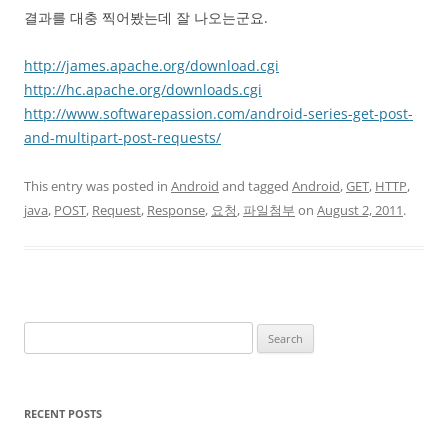
결과를 대충 찍어봤는데 잘 나오는군요.
http://james.apache.org/download.cgi
http://hc.apache.org/downloads.cgi
http://www.softwarepassion.com/android-series-get-post-
and-multipart-post-requests/
This entry was posted in
Android
and tagged
Android
,
GET
,
HTTP
,
java
,
POST
,
Request
,
Response
,
요청
,
파일첨부
on
August 2, 2011
.
Search
for:
RECENT POSTS