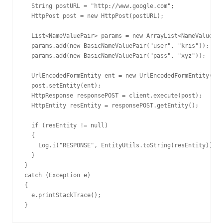
  String postURL = "http://www.google.com";

  HttpPost post = new HttpPost(postURL); 

  List<NameValuePair> params = new ArrayList<NameValuePai
  params.add(new BasicNameValuePair("user", "kris"));

  params.add(new BasicNameValuePair("pass", "xyz"));

  UrlEncodedFormEntity ent = new UrlEncodedFormEntity(par
  post.setEntity(ent);

  HttpResponse responsePOST = client.execute(post);  

  HttpEntity resEntity = responsePOST.getEntity();

  if (resEntity != null)

  {    

    Log.i("RESPONSE", EntityUtils.toString(resEntity));

  }

}

catch (Exception e)

{

  e.printStackTrace();

}