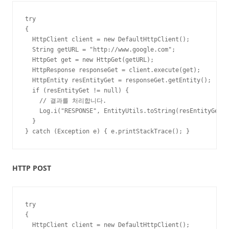
try

{

  HttpClient client = new DefaultHttpClient();  

  String getURL = "http://www.google.com";

  HttpGet get = new HttpGet(getURL);

  HttpResponse responseGet = client.execute(get);

  HttpEntity resEntityGet = responseGet.getEntity();

  if (resEntityGet != null) {

    // 결과를 처리합니다.

    Log.i("RESPONSE", EntityUtils.toString(resEntityGet))
  }

} catch (Exception e) { e.printStackTrace(); }
HTTP POST
try

{

  HttpClient client = new DefaultHttpClient();  
