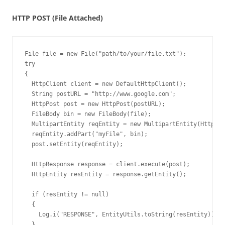
HTTP POST (File Attached)
File file = new File("path/to/your/file.txt");

try

{

  HttpClient client = new DefaultHttpClient();

  String postURL = "http://www.google.com";

  HttpPost post = new HttpPost(postURL);

  FileBody bin = new FileBody(file);

  MultipartEntity reqEntity = new MultipartEntity(HttpMul
  reqEntity.addPart("myFile", bin);

  post.setEntity(reqEntity);

  HttpResponse response = client.execute(post);

  HttpEntity resEntity = response.getEntity();

  if (resEntity != null)

  {    

    Log.i("RESPONSE", EntityUtils.toString(resEntity));

  }
