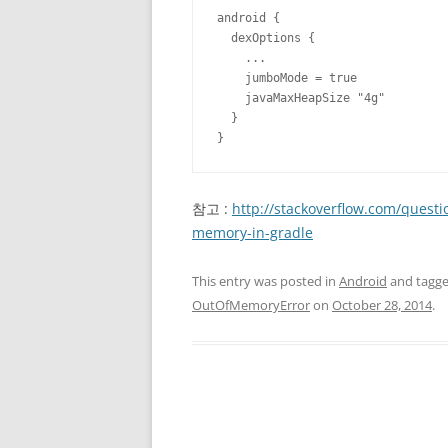
android {

  dexOptions {

    ...

    jumboMode = true

    javaMaxHeapSize "4g"

  }

}
참고 :
http://stackoverflow.com/quest
memory-in-gradle
This entry was posted in
Android
and tagg
OutOfMemoryError
on
October 28, 2014
.