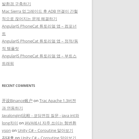
발환경 구축하기
Mac Sierra 업그레이드 후 ADB 연결이 간헐
적으로 끊어지는 문제 해결하기
AngularJS PhoneCat 튜토리얼 앱 – 컴포넌
트
AngularJS PhoneCat 튜토리얼 앱 – 정적/동
적 템플릿
AngularJS PhoneCat 튜토리얼 앱 – 부트스
트래핑
RECENT COMMENTS
开设Binance账户
on
Trac Apache 1.3버젼
과 연동하기
Javalongint比較 - 코딩면접 질문 - java int와
long차이
on
JAVA에서 자주 쓰이는 형변환
yson
on
Unity C# – Coroutine 알아보기
김대호
on
Unity C# – Coroutine 알아보기