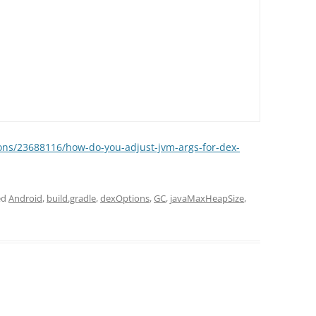
ions/23688116/how-do-you-adjust-jvm-args-for-dex-
ed
Android
,
build.gradle
,
dexOptions
,
GC
,
javaMaxHeapSize
,