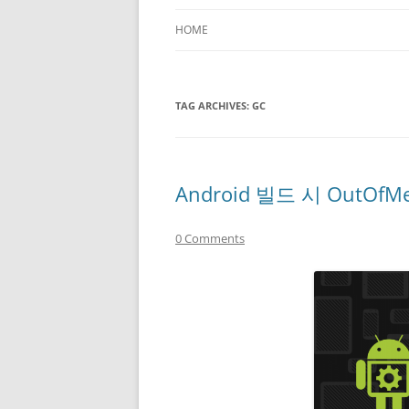
HOME
TAG ARCHIVES:
GC
Android 빌드 시 OutOfM
0 Comments