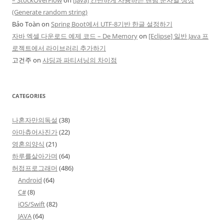
– StockOverFlow
on
[Java] 간단하게 사용하는 랜덤 문자열 생성
(Generate random string)
Bảo Toàn
on
Spring Boot에서 UTF-8기반 한글 설정하기
자바 엑셀 다운로드 예제 코드 – De Memory
on
[Eclipse] 일반 Java 프
로젝트에서 라이브러리 추가하기
고건주
on
샤딩과 파티셔닝의 차이점
CATEGORIES
나혼자만의독설
(38)
아마츄어사진가
(22)
영혼의양식
(21)
하루를살아가며
(64)
허접프로그래머
(486)
Android
(64)
C#
(8)
iOS/Swift
(82)
JAVA
(64)