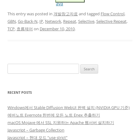
ava
This entry was posted in
개발참고자료
and tagged
Flow Control
,
GBN
,
Go-Back-N
,
IP
,
Network
,
Repeat
,
Selective
,
Selective Repeat
,
TCP
,
흐름제어
on
December 10, 2010
.
Search
for:
RECENT POSTS
Windows에서 Stable Diffusion WebUI 완벽 설치 (NVIDIA GPU 기준)
에버노트 Evernote 한번에 모든 노트 Enex 추출하기
macOS Mojave 에서 SSL 지원하는 Apache 웹서버 설치하기
Javascript – Garbage Collection
Javascript – 현대 모드 “use strict”