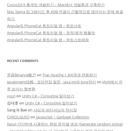
Cocos2d-X 웹게임 개발하기 – Mac에서 개발환경 구축하기
Mac Sierra 업그레이드 후 ADB 연결이 간헐적으로 끊어지는 문제 해결
하기
AngularJS PhoneCat 튜토리얼 앱 – 컴포넌트
AngularJS PhoneCat 튜토리얼 앱 – 정적/동적 템플릿
AngularJS PhoneCat 튜토리얼 앱 – 부트스트래핑
RECENT COMMENTS
开设Binance账户
on
Trac Apache 1.3버젼과 연동하기
Javalongint比較 - 코딩면접 질문 - java int와 long차이
on
JAVA에서 자
주 쓰이는 형변환
yson
on
Unity C# – Coroutine 알아보기
김대호
on
Unity C# – Coroutine 알아보기
Sang Ik Bae
on
샤딩과 파티셔닝의 차이점
CHEOLGUSO
on
Javascript – Garbage Collection
[Java] 간단하게 사용하는 랜덤 문자열 생성 (Generate random string)