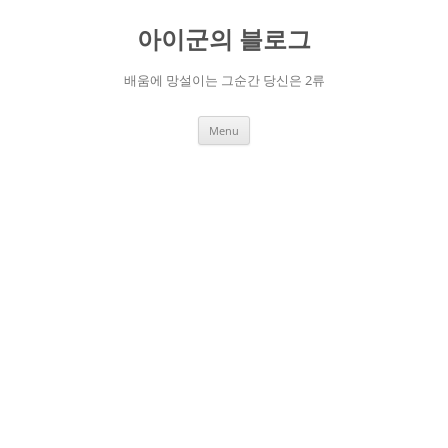
Skip
to
아이군의 블로그
content
배움에 망설이는 그순간 당신은 2류
Menu