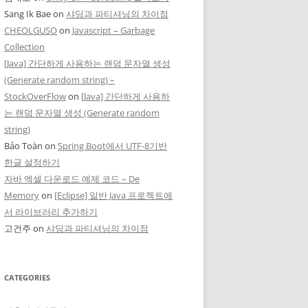
Sang Ik Bae
on
샤딩과 파티셔닝의 차이점
CHEOLGUSO
on
Javascript – Garbage
Collection
[Java] 간단하게 사용하는 랜덤 문자열 생성
(Generate random string) –
StockOverFlow
on
[Java] 간단하게 사용하
는 랜덤 문자열 생성 (Generate random
string)
Bảo Toàn
on
Spring Boot에서 UTF-8기반
한글 설정하기
자바 엑셀 다운로드 예제 코드 – De
Memory
on
[Eclipse] 일반 Java 프로젝트에
서 라이브러리 추가하기
고건주
on
샤딩과 파티셔닝의 차이점
CATEGORIES