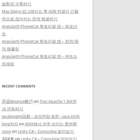
발환경 구축하기
Mac Sierra 업그레이드 후 ADB 연결이 간헐
적으로 끊어지는 문제 해결하기
AngularJS PhoneCat 튜토리얼 앱 – 컴포넌
트
AngularJS PhoneCat 튜토리얼 앱 – 정적/동
적 템플릿
AngularJS PhoneCat 튜토리얼 앱 – 부트스
트래핑
RECENT COMMENTS
开设Binance账户
on
Trac Apache 1.3버젼
과 연동하기
Javalongint比較 - 코딩면접 질문 - java int와
long차이
on
JAVA에서 자주 쓰이는 형변환
yson
on
Unity C# – Coroutine 알아보기
김대호
on
Unity C# – Coroutine 알아보기