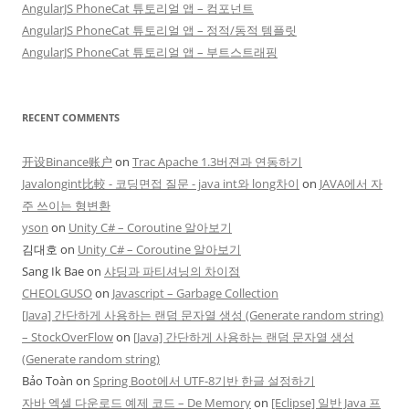
AngularJS PhoneCat 튜토리얼 앱 – 컴포넌트
AngularJS PhoneCat 튜토리얼 앱 – 정적/동적 템플릿
AngularJS PhoneCat 튜토리얼 앱 – 부트스트래핑
RECENT COMMENTS
开设Binance账户
on
Trac Apache 1.3버젼과 연동하기
Javalongint比較 - 코딩면접 질문 - java int와 long차이
on
JAVA에서 자
주 쓰이는 형변환
yson
on
Unity C# – Coroutine 알아보기
김대호
on
Unity C# – Coroutine 알아보기
Sang Ik Bae
on
샤딩과 파티셔닝의 차이점
CHEOLGUSO
on
Javascript – Garbage Collection
[Java] 간단하게 사용하는 랜덤 문자열 생성 (Generate random string)
– StockOverFlow
on
[Java] 간단하게 사용하는 랜덤 문자열 생성
(Generate random string)
Bảo Toàn
on
Spring Boot에서 UTF-8기반 한글 설정하기
자바 엑셀 다운로드 예제 코드 – De Memory
on
[Eclipse] 일반 Java 프