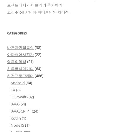
로젝트에서 라이브러리 추가하기
고건주
on
샤딩과 파티셔닝의 차이점
CATEGORIES
나혼자만의독설
(38)
아마츄어사진가
(22)
영혼의양식
(21)
하루를살아가며
(64)
허접프로그래머
(486)
Android
(64)
C#
(8)
iOS/Swift
(82)
JAVA
(64)
JAVASCRIPT
(24)
Kotlin
(1)
Node.JS
(1)