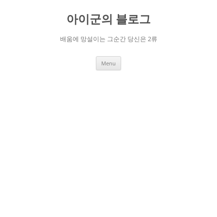
Skip
to
아이군의 블로그
content
배움에 망설이는 그순간 당신은 2류
Menu