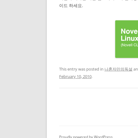
이드 하세요.
This entry was posted in
나혼자만의독설
an
February 10, 2010
.
Proudly powered by WordPress