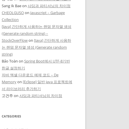
Sang Ik Bae
on
샤딩과 파티셔닝의 차이점
CHEOLGUSO
on
Javascript – Garbage
Collection
[Java] 간단하게 사용하는 랜덤 문자열 생성
(Generate random string) –
StockOverFlow
on
[Java] 간단하게 사용하
는 랜덤 문자열 생성 (Generate random
string)
Bảo Toàn
on
Spring Boot에서 UTF-8기반
한글 설정하기
자바 엑셀 다운로드 예제 코드 – De
Memory
on
[Eclipse] 일반 Java 프로젝트에
서 라이브러리 추가하기
고건주
on
샤딩과 파티셔닝의 차이점
CATEGORIES