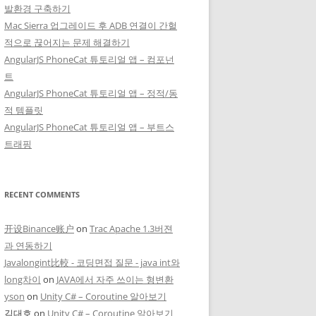
발환경 구축하기
Mac Sierra 업그레이드 후 ADB 연결이 간헐
적으로 끊어지는 문제 해결하기
AngularJS PhoneCat 튜토리얼 앱 – 컴포넌
트
AngularJS PhoneCat 튜토리얼 앱 – 정적/동
적 템플릿
AngularJS PhoneCat 튜토리얼 앱 – 부트스
트래핑
RECENT COMMENTS
开设Binance账户
on
Trac Apache 1.3버젼
과 연동하기
Javalongint比較 - 코딩면접 질문 - java int와
long차이
on
JAVA에서 자주 쓰이는 형변환
yson
on
Unity C# – Coroutine 알아보기
김대호
on
Unity C# – Coroutine 알아보기