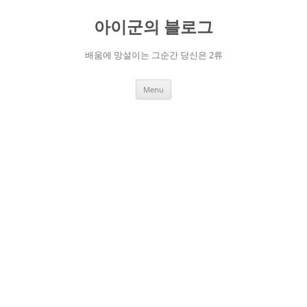
Skip
to
아이군의 블로그
content
배움에 망설이는 그순간 당신은 2류
Menu