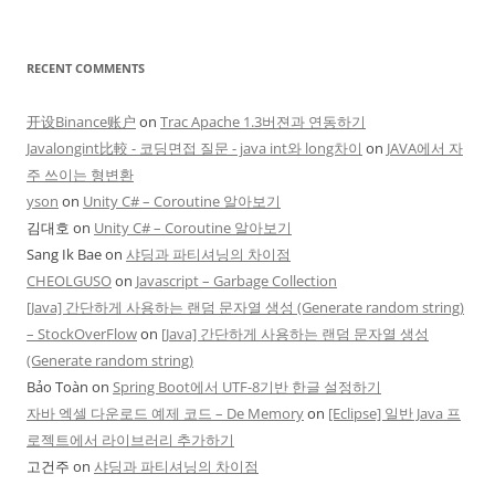
RECENT COMMENTS
开设Binance账户
on
Trac Apache 1.3버젼과 연동하기
Javalongint比較 - 코딩면접 질문 - java int와 long차이
on
JAVA에서 자
주 쓰이는 형변환
yson
on
Unity C# – Coroutine 알아보기
김대호
on
Unity C# – Coroutine 알아보기
Sang Ik Bae
on
샤딩과 파티셔닝의 차이점
CHEOLGUSO
on
Javascript – Garbage Collection
[Java] 간단하게 사용하는 랜덤 문자열 생성 (Generate random string)
– StockOverFlow
on
[Java] 간단하게 사용하는 랜덤 문자열 생성
(Generate random string)
Bảo Toàn
on
Spring Boot에서 UTF-8기반 한글 설정하기
자바 엑셀 다운로드 예제 코드 – De Memory
on
[Eclipse] 일반 Java 프
로젝트에서 라이브러리 추가하기
고건주
on
샤딩과 파티셔닝의 차이점