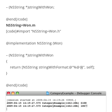
– (NSString *)stringWithWon;
@end[/code]
NSString+Won.m
[code]#import “NSString+Won.h”
@implementation NSString (Won)
– (NSString *)stringWithWon
{
return [NSString stringWithFormat:@”%@원”, self];
}
@end[/code]