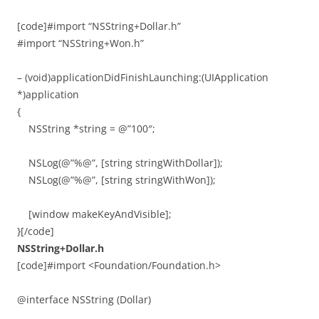
[code]#import “NSString+Dollar.h”
#import “NSString+Won.h”
– (void)applicationDidFinishLaunching:(UIApplication
*)application
{
NSString *string = @”100″;
NSLog(@”%@”, [string stringWithDollar]);
NSLog(@”%@”, [string stringWithWon]);
[window makeKeyAndVisible];
}[/code]
NSString+Dollar.h
[code]#import <Foundation/Foundation.h>
@interface NSString (Dollar)