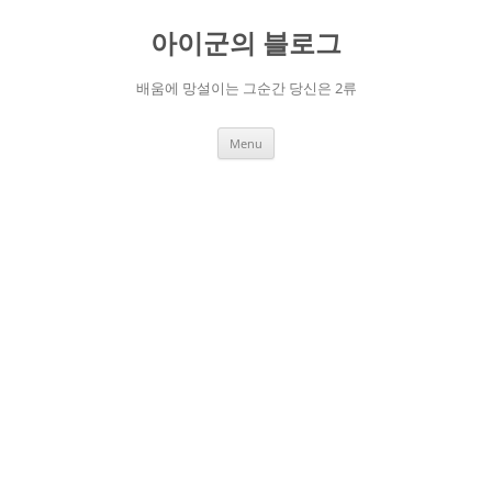
Skip
to
아이군의 블로그
content
배움에 망설이는 그순간 당신은 2류
Menu