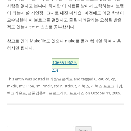
사람은 없다고 봅니다. 하지만 이 자료를 받아서 노력하는데 보탬
이 되는데 쓸 지언정…그대로 내진 마세요…예전에도 어떤 학생이
교수님한테 이 블로그를 걸렸다고 글을 내려달라는 요청을 받은
적도 있는데;;ㅎㅎ 스스로 공부합시다.
참고로 안에 Makefile도 있으니 make로 돌려 컴파일 하여 사용
하시면 됩니다.
1066519629.
zip
This entry was posted in
개발프로젝트
and tagged
C
,
cat
,
cd
,
cp
,
mkdir
,
mv
,
Pipe
,
rm
,
rmdir
,
stdin
,
stdout
,
리눅스
,
리눅스 프로그래밍
,
백그라운드
,
표준입출력
,
프로그래밍
,
프로세스
on
October 11, 2009
.
Search