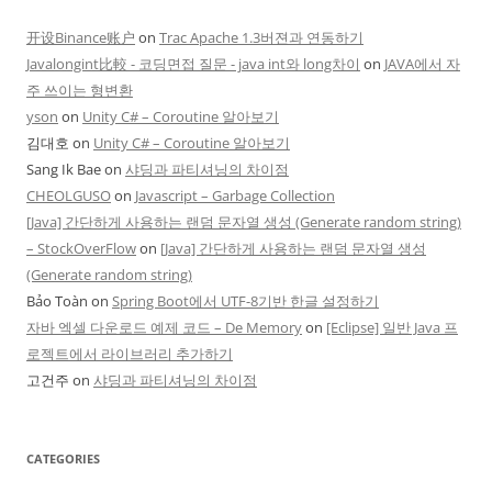
开设Binance账户
on
Trac Apache 1.3버젼과 연동하기
Javalongint比較 - 코딩면접 질문 - java int와 long차이
on
JAVA에서 자
주 쓰이는 형변환
yson
on
Unity C# – Coroutine 알아보기
김대호
on
Unity C# – Coroutine 알아보기
Sang Ik Bae
on
샤딩과 파티셔닝의 차이점
CHEOLGUSO
on
Javascript – Garbage Collection
[Java] 간단하게 사용하는 랜덤 문자열 생성 (Generate random string)
– StockOverFlow
on
[Java] 간단하게 사용하는 랜덤 문자열 생성
(Generate random string)
Bảo Toàn
on
Spring Boot에서 UTF-8기반 한글 설정하기
자바 엑셀 다운로드 예제 코드 – De Memory
on
[Eclipse] 일반 Java 프
로젝트에서 라이브러리 추가하기
고건주
on
샤딩과 파티셔닝의 차이점
CATEGORIES