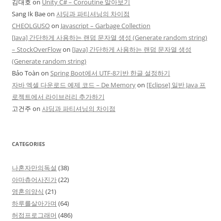
김대호
on
Unity C# – Coroutine 알아보기
Sang Ik Bae
on
샤딩과 파티셔닝의 차이점
CHEOLGUSO
on
Javascript – Garbage Collection
[Java] 간단하게 사용하는 랜덤 문자열 생성 (Generate random string)
– StockOverFlow
on
[Java] 간단하게 사용하는 랜덤 문자열 생성
(Generate random string)
Bảo Toàn
on
Spring Boot에서 UTF-8기반 한글 설정하기
자바 엑셀 다운로드 예제 코드 – De Memory
on
[Eclipse] 일반 Java 프
로젝트에서 라이브러리 추가하기
고건주
on
샤딩과 파티셔닝의 차이점
CATEGORIES
나혼자만의독설
(38)
아마츄어사진가
(22)
영혼의양식
(21)
하루를살아가며
(64)
허접프로그래머
(486)