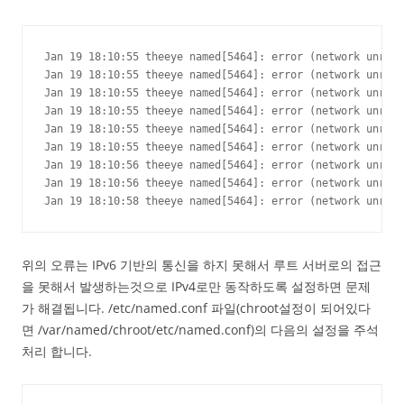
Jan 19 18:10:55 theeye named[5464]: error (network unreac
Jan 19 18:10:55 theeye named[5464]: error (network unreac
Jan 19 18:10:55 theeye named[5464]: error (network unreac
Jan 19 18:10:55 theeye named[5464]: error (network unreac
Jan 19 18:10:55 theeye named[5464]: error (network unreac
Jan 19 18:10:55 theeye named[5464]: error (network unreac
Jan 19 18:10:56 theeye named[5464]: error (network unreac
Jan 19 18:10:56 theeye named[5464]: error (network unreac
Jan 19 18:10:58 theeye named[5464]: error (network unreac
위의 오류는 IPv6 기반의 통신을 하지 못해서 루트 서버로의 접근
을 못해서 발생하는것으로 IPv4로만 동작하도록 설정하면 문제
가 해결됩니다. /etc/named.conf 파일(chroot설정이 되어있다
면 /var/named/chroot/etc/named.conf)의 다음의 설정을 주석
처리 합니다.