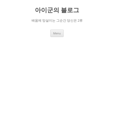
Skip
to
아이군의 블로그
content
배움에 망설이는 그순간 당신은 2류
Menu