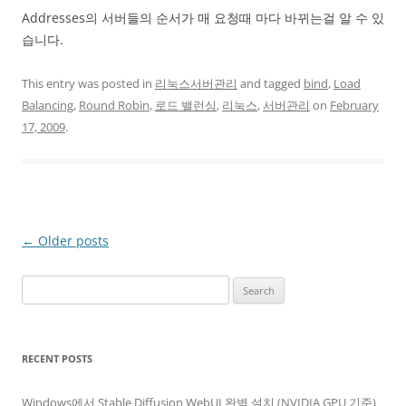
Addresses의 서버들의 순서가 매 요청때 마다 바뀌는걸 알 수 있
습니다.
This entry was posted in
리눅스서버관리
and tagged
bind
,
Load
Balancing
,
Round Robin
,
로드 밸런싱
,
리눅스
,
서버관리
on
February
17, 2009
.
Post
←
Older posts
navigation
Search
for:
RECENT POSTS
Windows에서 Stable Diffusion WebUI 완벽 설치 (NVIDIA GPU 기준)