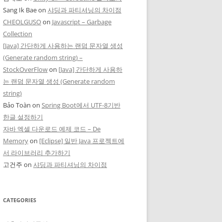
Sang Ik Bae
on
샤딩과 파티셔닝의 차이점
CHEOLGUSO
on
Javascript – Garbage
Collection
[Java] 간단하게 사용하는 랜덤 문자열 생성
(Generate random string) –
StockOverFlow
on
[Java] 간단하게 사용하
는 랜덤 문자열 생성 (Generate random
string)
Bảo Toàn
on
Spring Boot에서 UTF-8기반
한글 설정하기
자바 엑셀 다운로드 예제 코드 – De
Memory
on
[Eclipse] 일반 Java 프로젝트에
서 라이브러리 추가하기
고건주
on
샤딩과 파티셔닝의 차이점
CATEGORIES