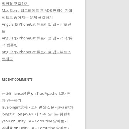
발환경 구축하기
Mac Sierra 업그레이드 후 ADB 연결이 간헐
적으로 끊어지는 문제 해결하기
AngularJS PhoneCat 튜토리얼 앱 – 컴포넌
트
AngularJS PhoneCat 튜토리얼 앱 – 정적/동
적 템플릿
AngularJS PhoneCat 튜토리얼 앱 – 부트스
트래핑
RECENT COMMENTS
开设Binance账户
on
Trac Apache 1.3버젼
과 연동하기
Javalongint比較 - 코딩면접 질문 - java int와
long차이
on
JAVA에서 자주 쓰이는 형변환
yson
on
Unity C# – Coroutine 알아보기
김대호
on
Unity C# – Coroutine 알아보기