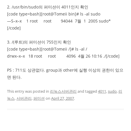
2. /usr/bin/sudo의 퍼미션이 4011인지 확인
[code type=bash][root@Tomeii bin]# ls -al sudo
—S–x–x 1 root root 94044 7월 1 2005 sudo*
[/code]
3. /(루트)의 퍼미션이 755인지 확인
[code type=bash][root@Tomeii /]# ls -al /
drwx–x–x 18 root root 4096 4월 26 10:16 ./[/code]
PS : 711도 상관없다. group과 other에 실행 이상의 권한이 있으
면 된다.
This entry was posted in
리눅스서버관리
and tagged
4011
,
sudo
,
리
눅스
,
서버관리
,
퍼미션
on
April 27, 2007
.