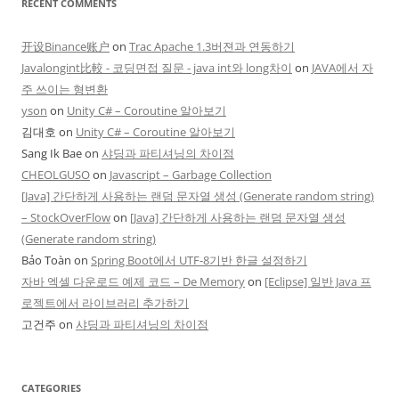
RECENT COMMENTS
开设Binance账户
on
Trac Apache 1.3버젼과 연동하기
Javalongint比較 - 코딩면접 질문 - java int와 long차이
on
JAVA에서 자
주 쓰이는 형변환
yson
on
Unity C# – Coroutine 알아보기
김대호
on
Unity C# – Coroutine 알아보기
Sang Ik Bae
on
샤딩과 파티셔닝의 차이점
CHEOLGUSO
on
Javascript – Garbage Collection
[Java] 간단하게 사용하는 랜덤 문자열 생성 (Generate random string)
– StockOverFlow
on
[Java] 간단하게 사용하는 랜덤 문자열 생성
(Generate random string)
Bảo Toàn
on
Spring Boot에서 UTF-8기반 한글 설정하기
자바 엑셀 다운로드 예제 코드 – De Memory
on
[Eclipse] 일반 Java 프
로젝트에서 라이브러리 추가하기
고건주
on
샤딩과 파티셔닝의 차이점
CATEGORIES