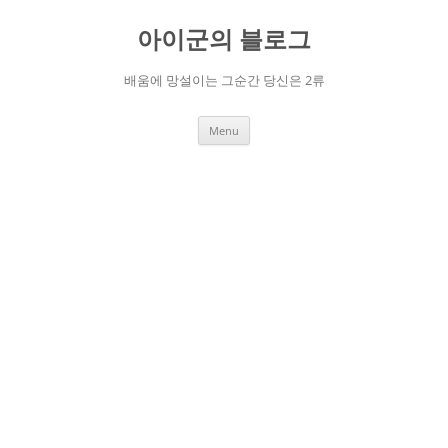
Skip
to
아이군의 블로그
content
배움에 망설이는 그순간 당신은 2류
Menu