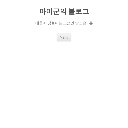
Skip
to
아이군의 블로그
content
배움에 망설이는 그순간 당신은 2류
Menu