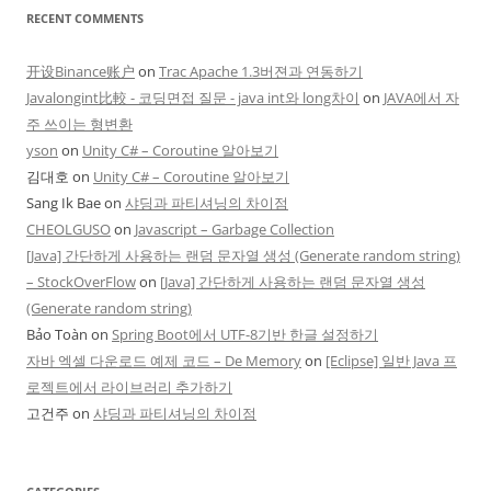
RECENT COMMENTS
开设Binance账户
on
Trac Apache 1.3버젼과 연동하기
Javalongint比較 - 코딩면접 질문 - java int와 long차이
on
JAVA에서 자
주 쓰이는 형변환
yson
on
Unity C# – Coroutine 알아보기
김대호
on
Unity C# – Coroutine 알아보기
Sang Ik Bae
on
샤딩과 파티셔닝의 차이점
CHEOLGUSO
on
Javascript – Garbage Collection
[Java] 간단하게 사용하는 랜덤 문자열 생성 (Generate random string)
– StockOverFlow
on
[Java] 간단하게 사용하는 랜덤 문자열 생성
(Generate random string)
Bảo Toàn
on
Spring Boot에서 UTF-8기반 한글 설정하기
자바 엑셀 다운로드 예제 코드 – De Memory
on
[Eclipse] 일반 Java 프
로젝트에서 라이브러리 추가하기
고건주
on
샤딩과 파티셔닝의 차이점