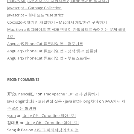
macOS Mojave 에서 SSL 지원하는 Apache 웹서버 설치하기
Javascript – Garbage Collection
Javascript – 현대 모드 “use strict”
Cocos2d-X 웹게임 개발하기 – Mac에서 개발환경 구축하기
Mac Sierra 업그레이드 후 ADB 연결이 간헐적으로 끊어지는 문제 해결
하기
AngularJS PhoneCat 튜토리얼 앱 – 컴포넌트
AngularJS PhoneCat 튜토리얼 앱 – 정적/동적 템플릿
AngularJS PhoneCat 튜토리얼 앱 – 부트스트래핑
RECENT COMMENTS
开设Binance账户
on
Trac Apache 1.3버젼과 연동하기
Javalongint比較 - 코딩면접 질문 - java int와 long차이
on
JAVA에서 자
주 쓰이는 형변환
yson
on
Unity C# – Coroutine 알아보기
김대호
on
Unity C# – Coroutine 알아보기
Sang Ik Bae
on
샤딩과 파티셔닝의 차이점