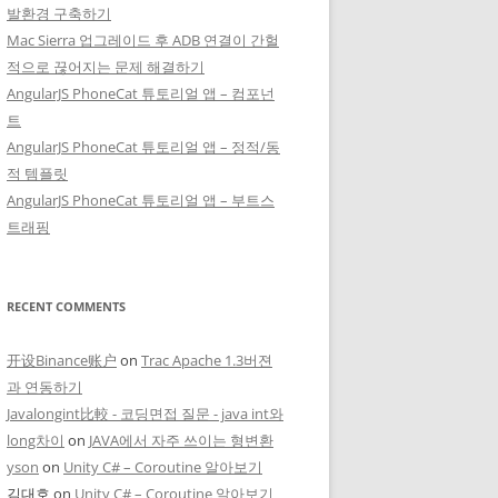
발환경 구축하기
Mac Sierra 업그레이드 후 ADB 연결이 간헐
적으로 끊어지는 문제 해결하기
AngularJS PhoneCat 튜토리얼 앱 – 컴포넌
트
AngularJS PhoneCat 튜토리얼 앱 – 정적/동
적 템플릿
AngularJS PhoneCat 튜토리얼 앱 – 부트스
트래핑
RECENT COMMENTS
开设Binance账户
on
Trac Apache 1.3버젼
과 연동하기
Javalongint比較 - 코딩면접 질문 - java int와
long차이
on
JAVA에서 자주 쓰이는 형변환
yson
on
Unity C# – Coroutine 알아보기
김대호
on
Unity C# – Coroutine 알아보기