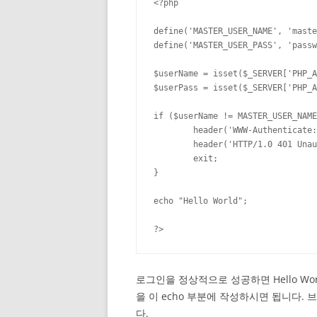
<?php

define('MASTER_USER_NAME', 'maste
define('MASTER_USER_PASS', 'passw
$userName = isset($_SERVER['PHP_A
$userPass = isset($_SERVER['PHP_A
if ($userName != MASTER_USER_NAME
	header('WWW-Authenticate: Basic realm="My Realm"');

	header('HTTP/1.0 401 Unauthorized');

	exit;

}

echo "Hello World";

?>
로그인을 정상적으로 성공하면 Hello W
을 이 echo 부분에 작성하시면 됩니다.
다.