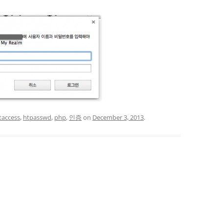
taccess
,
htpasswd
,
php
,
인증
on
December 3, 2013
.