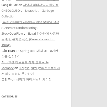
Sang Ik Bae
on
샤딩과 파티셔닝의 차이점
CHEOLGUSO
on
Javascript – Garbage
Collection
[Java] 간단하게 사용하는 랜덤 문자열 생성
(Generate random string) –
StockOverFlow
on
[Java] 간단하게 사용하
는 랜덤 문자열 생성 (Generate random
string)
Bảo Toàn
on
Spring Boot에서 UTF-8기반
한글 설정하기
자바 엑셀 다운로드 예제 코드 – De
Memory
on
[Eclipse] 일반 Java 프로젝트에
서 라이브러리 추가하기
고건주
on
샤딩과 파티셔닝의 차이점
CATEGORIES