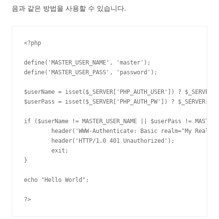
음과 같은 방법을 사용할 수 있습니다.
<?php

define('MASTER_USER_NAME', 'master');

define('MASTER_USER_PASS', 'password');

$userName = isset($_SERVER['PHP_AUTH_USER']) ? $_SERVER['
$userPass = isset($_SERVER['PHP_AUTH_PW']) ? $_SERVER['PH
if ($userName != MASTER_USER_NAME || $userPass != MASTER_
	header('WWW-Authenticate: Basic realm="My Realm"');

	header('HTTP/1.0 401 Unauthorized');

	exit;

}

echo "Hello World";

?>