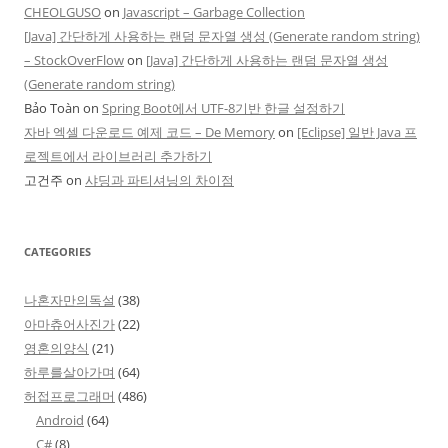
CHEOLGUSO
on
Javascript – Garbage Collection
[Java] 간단하게 사용하는 랜덤 문자열 생성 (Generate random string)
– StockOverFlow
on
[Java] 간단하게 사용하는 랜덤 문자열 생성
(Generate random string)
Bảo Toàn
on
Spring Boot에서 UTF-8기반 한글 설정하기
자바 엑셀 다운로드 예제 코드 – De Memory
on
[Eclipse] 일반 Java 프
로젝트에서 라이브러리 추가하기
고건주
on
샤딩과 파티셔닝의 차이점
CATEGORIES
나혼자만의독설
(38)
아마츄어사진가
(22)
영혼의양식
(21)
하루를살아가며
(64)
허접프로그래머
(486)
Android
(64)
C#
(8)