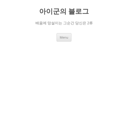
Skip
to
아이군의 블로그
content
배움에 망설이는 그순간 당신은 2류
Menu