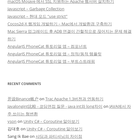
macOS Mojave 에서 SSL 지원하는 Apache 웹서버 설치하기
Javascript – Garbage Collection
Javascript – 현대 모드 “use strict”
Cocos2d-X 웹게임 개발하기 – Mac에서 개발환경 구축하기
Mac Sierra 업그레이드 후 ADB 연결이 간헐적으로 끊어지는 문제 해결
하기
AngularJS PhoneCat 튜토리얼 앱 – 컴포넌트
AngularJS PhoneCat 튜토리얼 앱 – 정적/동적 템플릿
AngularJS PhoneCat 튜토리얼 앱 – 부트스트래핑
RECENT COMMENTS
开设Binance账户
on
Trac Apache 1.3버젼과 연동하기
Javalongint比較 - 코딩면접 질문 - java int와 long차이
on
JAVA에서 자
주 쓰이는 형변환
yson
on
Unity C# – Coroutine 알아보기
김대호
on
Unity C# – Coroutine 알아보기
Sang Ik Bae
on
샤딩과 파티셔닝의 차이점