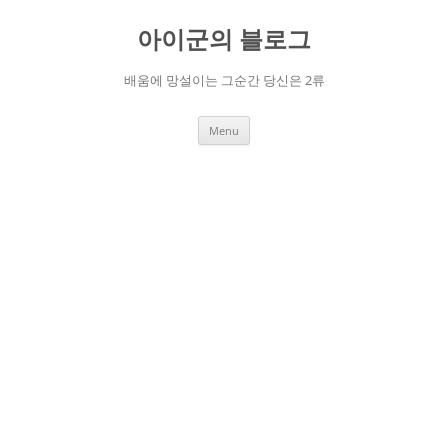
Skip
to
아이군의 블로그
content
배움에 망설이는 그순간 당신은 2류
Menu