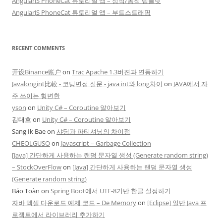
AngularJS PhoneCat 튜토리얼 앱 – 정적/동적 템플릿
AngularJS PhoneCat 튜토리얼 앱 – 부트스트래핑
RECENT COMMENTS
开设Binance账户
on
Trac Apache 1.3버젼과 연동하기
Javalongint比較 - 코딩면접 질문 - java int와 long차이
on
JAVA에서 자
주 쓰이는 형변환
yson
on
Unity C# – Coroutine 알아보기
김대호
on
Unity C# – Coroutine 알아보기
Sang Ik Bae
on
샤딩과 파티셔닝의 차이점
CHEOLGUSO
on
Javascript – Garbage Collection
[Java] 간단하게 사용하는 랜덤 문자열 생성 (Generate random string)
– StockOverFlow
on
[Java] 간단하게 사용하는 랜덤 문자열 생성
(Generate random string)
Bảo Toàn
on
Spring Boot에서 UTF-8기반 한글 설정하기
자바 엑셀 다운로드 예제 코드 – De Memory
on
[Eclipse] 일반 Java 프
로젝트에서 라이브러리 추가하기