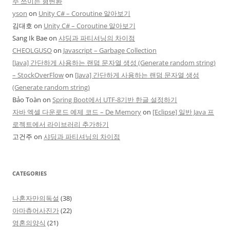
주 쓰이는 형변환
yson
on
Unity C# – Coroutine 알아보기
김대호
on
Unity C# – Coroutine 알아보기
Sang Ik Bae
on
샤딩과 파티셔닝의 차이점
CHEOLGUSO
on
Javascript – Garbage Collection
[Java] 간단하게 사용하는 랜덤 문자열 생성 (Generate random string)
– StockOverFlow
on
[Java] 간단하게 사용하는 랜덤 문자열 생성
(Generate random string)
Bảo Toàn
on
Spring Boot에서 UTF-8기반 한글 설정하기
자바 엑셀 다운로드 예제 코드 – De Memory
on
[Eclipse] 일반 Java 프
로젝트에서 라이브러리 추가하기
고건주
on
샤딩과 파티셔닝의 차이점
CATEGORIES
나혼자만의독설
(38)
아마츄어사진가
(22)
영혼의양식
(21)