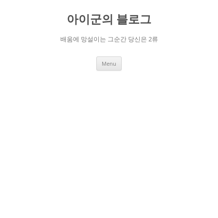
Skip
to
아이군의 블로그
content
배움에 망설이는 그순간 당신은 2류
Menu