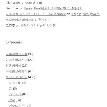
(Generate random string)
Bảo Toàn
on
Spring Boot에서 UTF-8기반 한글 설정하기
자바 엑셀 다운로드 예제 코드 – De Memory
on
[Eclipse] 일반 Java 프
로젝트에서 라이브러리 추가하기
고건주
on
샤딩과 파티셔닝의 차이점
CATEGORIES
나혼자만의독설
(38)
아마츄어사진가
(22)
영혼의양식
(21)
하루를살아가며
(64)
허접프로그래머
(486)
Android
(64)
C#
(8)
iOS/Swift
(82)
JAVA
(64)
JAVASCRIPT
(24)