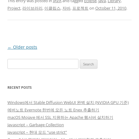
This entry was posted in
JAVA
and tagged
Eclipse
,
java
,
Library
,
Project
,
라이브러리
,
이클립스
,
자바
,
프로젝트
on
October 11, 2010
.
Post
←
Older posts
navigation
Search
for:
RECENT POSTS
Windows에서 Stable Diffusion WebUI 완벽 설치 (NVIDIA GPU 기준)
에버노트 Evernote 한번에 모든 노트 Enex 추출하기
macOS Mojave 에서 SSL 지원하는 Apache 웹서버 설치하기
Javascript – Garbage Collection
Javascript – 현대 모드 “use strict”