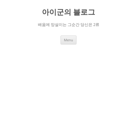
Skip
to
아이군의 블로그
content
배움에 망설이는 그순간 당신은 2류
Menu