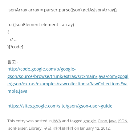
JsonArray array = parser.parse(json).getAsJsonArray();
for(JsonElement element : array)
{
// …
}[/code]
참고 :
http://code.google.com/p/google-
gson/source/browse/trunk/extras/src/main/java/com/googl
e/gson/extras/examples/rawcollections/RawCollectionsExa
mple.java
https://sites.google.com/site/gson/gson-user-guide
This entry was posted in
JAVA
and tagged
google
,
Gson
,
java
,
JSON
,
JsonParser
,
Library
,
구글
,
라이브러리
on
January 12, 2012
.