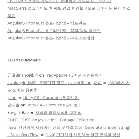
Cocos2d-X 웹게임 개발하기 – Mac에서 개발환경 구축하기
Mac Sierra 업그레이드 후 ADB 연결이 간헐적으로 끊어지는 문제 해결
하기
AngularJS PhoneCat 튜토리얼 앱 – 컴포넌트
AngularJS PhoneCat 튜토리얼 앱 – 정적/동적 템플릿
AngularJS PhoneCat 튜토리얼 앱 – 부트스트래핑
RECENT COMMENTS
开设Binance账户
on
Trac Apache 1.3버젼과 연동하기
Javalongint比較 - 코딩면접 질문 - java int와 long차이
on
JAVA에서 자
주 쓰이는 형변환
yson
on
Unity C# – Coroutine 알아보기
김대호
on
Unity C# – Coroutine 알아보기
Sang Ik Bae
on
샤딩과 파티셔닝의 차이점
CHEOLGUSO
on
Javascript – Garbage Collection
[Java] 간단하게 사용하는 랜덤 문자열 생성 (Generate random string)
– StockOverFlow
on
[Java] 간단하게 사용하는 랜덤 문자열 생성