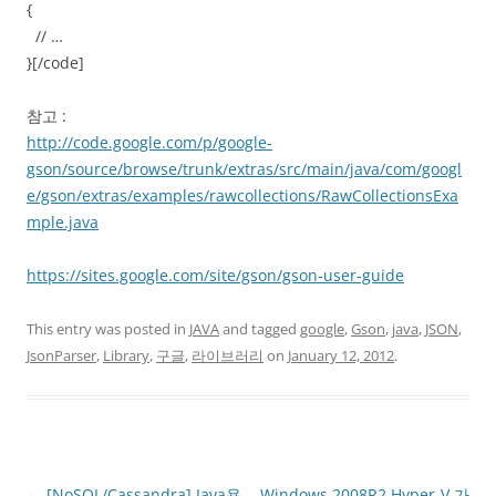
{
// …
}[/code]
참고 :
http://code.google.com/p/google-
gson/source/browse/trunk/extras/src/main/java/com/googl
e/gson/extras/examples/rawcollections/RawCollectionsExa
mple.java
https://sites.google.com/site/gson/gson-user-guide
This entry was posted in
JAVA
and tagged
google
,
Gson
,
java
,
JSON
,
JsonParser
,
Library
,
구글
,
라이브러리
on
January 12, 2012
.
Post
←
[NoSQL/Cassandra] Java용
Windows 2008R2 Hyper-V 가