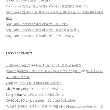
Javascript – 현대 모드 “use strict”
Cocos2d-X 웹게임 개발하기 – Mac에서 개발환경 구축하기
Mac Sierra 업그레이드 후 ADB 연결이 간헐적으로 끊어지는 문제 해결
하기
AngularJS PhoneCat 튜토리얼 앱 – 컴포넌트
AngularJS PhoneCat 튜토리얼 앱 – 정적/동적 템플릿
AngularJS PhoneCat 튜토리얼 앱 – 부트스트래핑
RECENT COMMENTS
开设Binance账户
on
Trac Apache 1.3버젼과 연동하기
Javalongint比較 - 코딩면접 질문 - java int와 long차이
on
JAVA에서 자
주 쓰이는 형변환
yson
on
Unity C# – Coroutine 알아보기
김대호
on
Unity C# – Coroutine 알아보기
Sang Ik Bae
on
샤딩과 파티셔닝의 차이점
CHEOLGUSO
on
Javascript – Garbage Collection
[Java] 간단하게 사용하는 랜덤 문자열 생성 (Generate random string)