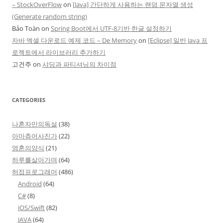
– StockOverFlow
on
[Java] 간단하게 사용하는 랜덤 문자열 생성
(Generate random string)
Bảo Toàn
on
Spring Boot에서 UTF-8기반 한글 설정하기
자바 엑셀 다운로드 예제 코드 – De Memory
on
[Eclipse] 일반 Java 프
로젝트에서 라이브러리 추가하기
고건주
on
샤딩과 파티셔닝의 차이점
CATEGORIES
나혼자만의독설
(38)
아마츄어사진가
(22)
영혼의양식
(21)
하루를살아가며
(64)
허접프로그래머
(486)
Android
(64)
C#
(8)
iOS/Swift
(82)
JAVA
(64)