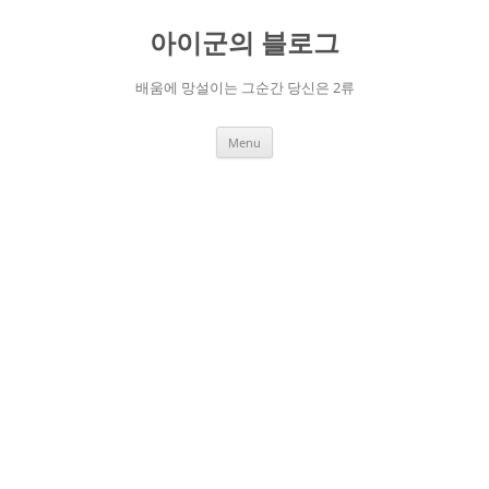
Skip
to
아이군의 블로그
content
배움에 망설이는 그순간 당신은 2류
Menu