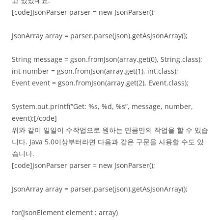
고 있었네요.
[code]JsonParser parser = new JsonParser();
JsonArray array = parser.parse(json).getAsJsonArray();
String message = gson.fromJson(array.get(0), String.class);
int number = gson.fromJson(array.get(1), int.class);
Event event = gson.fromJson(array.get(2), Event.class);
System.out.printf(“Get: %s, %d, %s”, message, number,
event);[/code]
위와 같이 일일이 수작업으로 원하는 만큼만의 작업을 할 수 있습
니다. Java 5.0이상부터라면 다음과 같은 구문을 사용할 수도 있
습니다.
[code]JsonParser parser = new JsonParser();
JsonArray array = parser.parse(json).getAsJsonArray();
for(JsonElement element : array)