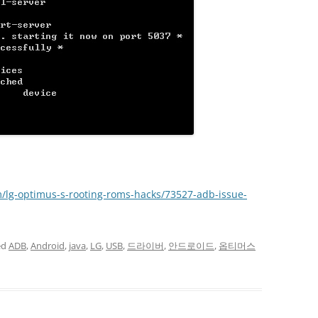
m/lg-optimus-s-rooting-roms-hacks/73527-adb-issue-
ed
ADB
,
Android
,
java
,
LG
,
USB
,
드라이버
,
안드로이드
,
옵티머스