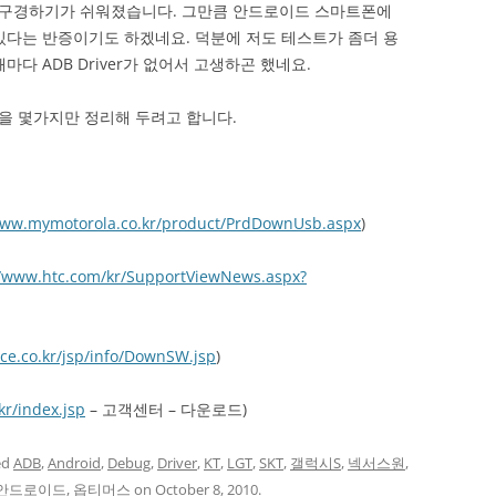
 구경하기가 쉬워졌습니다. 그만큼 안드로이드 스마트폰에
있다는 반증이기도 하겠네요. 덕분에 저도 테스트가 좀더 용
다 ADB Driver가 없어서 고생하곤 했네요.
을 몇가지만 정리해 두려고 합니다.
www.mymotorola.co.kr/product/PrdDownUsb.aspx
)
//www.htc.com/kr/SupportViewNews.aspx?
ice.co.kr/jsp/info/DownSW.jsp
)
kr/index.jsp
– 고객센터 – 다운로드)
ed
ADB
,
Android
,
Debug
,
Driver
,
KT
,
LGT
,
SKT
,
갤럭시S
,
넥서스원
,
안드로이드
,
옵티머스
on
October 8, 2010
.