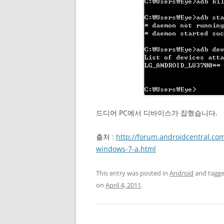
드디어 PC에서 디바이스가 잡혔습니다.
출처 :
http://forum.androidcentral.co
windows-7-a.html
This entry was posted in
Android
and tagg
on
April 4, 2011
.