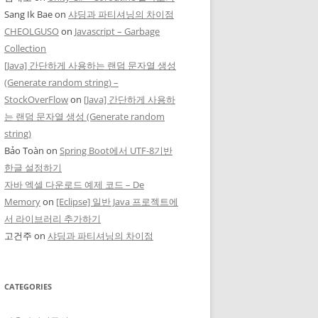
Sang Ik Bae
on
샤딩과 파티셔닝의 차이점
CHEOLGUSO
on
Javascript – Garbage
Collection
[Java] 간단하게 사용하는 랜덤 문자열 생성
(Generate random string) –
StockOverFlow
on
[Java] 간단하게 사용하
는 랜덤 문자열 생성 (Generate random
string)
Bảo Toàn
on
Spring Boot에서 UTF-8기반
한글 설정하기
자바 엑셀 다운로드 예제 코드 – De
Memory
on
[Eclipse] 일반 Java 프로젝트에
서 라이브러리 추가하기
고건주
on
샤딩과 파티셔닝의 차이점
CATEGORIES