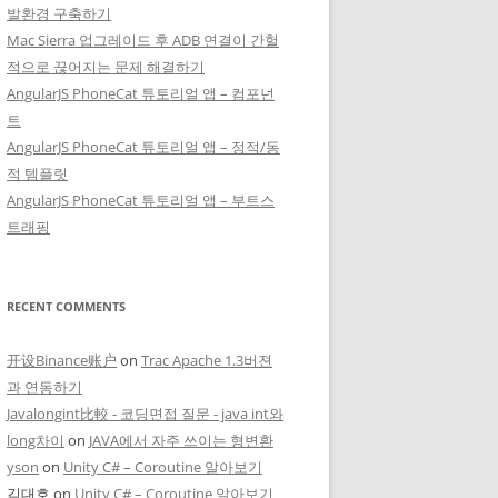
발환경 구축하기
Mac Sierra 업그레이드 후 ADB 연결이 간헐
적으로 끊어지는 문제 해결하기
AngularJS PhoneCat 튜토리얼 앱 – 컴포넌
트
AngularJS PhoneCat 튜토리얼 앱 – 정적/동
적 템플릿
AngularJS PhoneCat 튜토리얼 앱 – 부트스
트래핑
RECENT COMMENTS
开设Binance账户
on
Trac Apache 1.3버젼
과 연동하기
Javalongint比較 - 코딩면접 질문 - java int와
long차이
on
JAVA에서 자주 쓰이는 형변환
yson
on
Unity C# – Coroutine 알아보기
김대호
on
Unity C# – Coroutine 알아보기