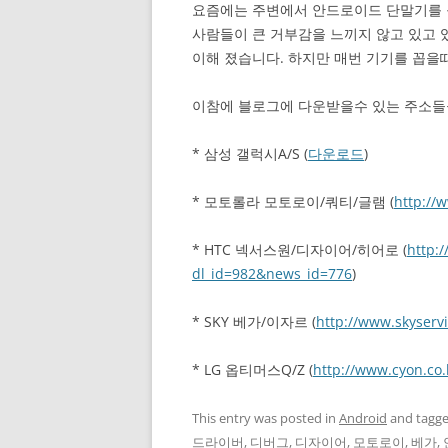
요즘에는 주변에서 안드로이드 단말기를
사람들이 큰 거부감을 느끼지 않고 있고 
이해 졌습니다. 하지만 매번 기기를 꼽을때마
이참에 블로그에 다운받을수 있는 주소들
* 삼성 갤럭시A/S (
다운로드
)
* 모토롤라 모토로이/쿼티/글램 (
http://
* HTC 넥서스원/디자이어/히어로 (
http:
dl_id=982&news_id=776
)
* SKY 베가/이자르 (
http://www.skyserv
* LG 옵티머스Q/Z (
http://www.cyon.co.
This entry was posted in
Android
and tagg
드라이버
,
디버그
,
디자이어
,
모토로이
,
베가
,