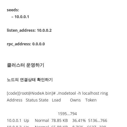
seeds:
– 10.0.0.1
listen_address: 10.0.0.2
rpc_address: 0.0.0.0
클러스터 운영하기
노드의 연결상태 확인하기
[code][root@NodeA bin]# ./nodetool -h localhost ring
Address Status State Load Owns Token
1595…794
10.0.0.1 Up Normal 78.85 KB 36.41% 5136…766