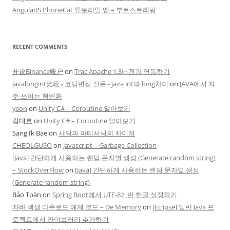
AngularJS PhoneCat 튜토리얼 앱 – 부트스트래핑
RECENT COMMENTS
开设Binance账户
on
Trac Apache 1.3버젼과 연동하기
Javalongint比較 - 코딩면접 질문 - java int와 long차이
on
JAVA에서 자
주 쓰이는 형변환
yson
on
Unity C# – Coroutine 알아보기
김대호
on
Unity C# – Coroutine 알아보기
Sang Ik Bae
on
샤딩과 파티셔닝의 차이점
CHEOLGUSO
on
Javascript – Garbage Collection
[Java] 간단하게 사용하는 랜덤 문자열 생성 (Generate random string)
– StockOverFlow
on
[Java] 간단하게 사용하는 랜덤 문자열 생성
(Generate random string)
Bảo Toàn
on
Spring Boot에서 UTF-8기반 한글 설정하기
자바 엑셀 다운로드 예제 코드 – De Memory
on
[Eclipse] 일반 Java 프
로젝트에서 라이브러리 추가하기