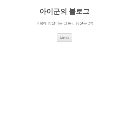
Skip
to
아이군의 블로그
content
배움에 망설이는 그순간 당신은 2류
Menu