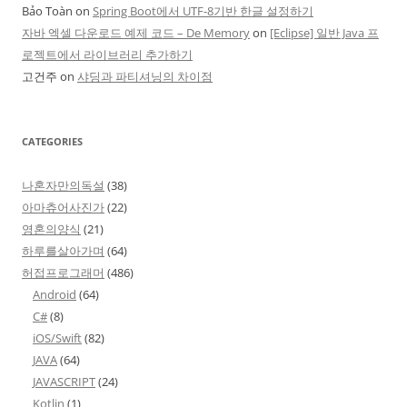
Bảo Toàn
on
Spring Boot에서 UTF-8기반 한글 설정하기
자바 엑셀 다운로드 예제 코드 – De Memory
on
[Eclipse] 일반 Java 프
로젝트에서 라이브러리 추가하기
고건주
on
샤딩과 파티셔닝의 차이점
CATEGORIES
나혼자만의독설
(38)
아마츄어사진가
(22)
영혼의양식
(21)
하루를살아가며
(64)
허접프로그래머
(486)
Android
(64)
C#
(8)
iOS/Swift
(82)
JAVA
(64)
JAVASCRIPT
(24)
Kotlin
(1)