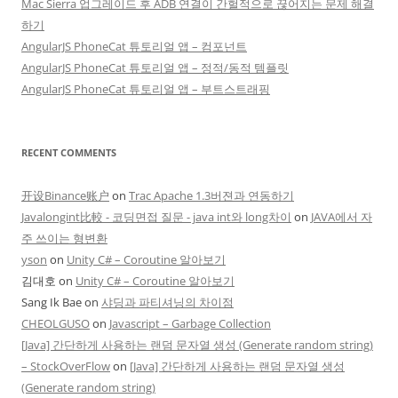
Mac Sierra 업그레이드 후 ADB 연결이 간헐적으로 끊어지는 문제 해결
하기
AngularJS PhoneCat 튜토리얼 앱 – 컴포넌트
AngularJS PhoneCat 튜토리얼 앱 – 정적/동적 템플릿
AngularJS PhoneCat 튜토리얼 앱 – 부트스트래핑
RECENT COMMENTS
开设Binance账户
on
Trac Apache 1.3버젼과 연동하기
Javalongint比較 - 코딩면접 질문 - java int와 long차이
on
JAVA에서 자
주 쓰이는 형변환
yson
on
Unity C# – Coroutine 알아보기
김대호
on
Unity C# – Coroutine 알아보기
Sang Ik Bae
on
샤딩과 파티셔닝의 차이점
CHEOLGUSO
on
Javascript – Garbage Collection
[Java] 간단하게 사용하는 랜덤 문자열 생성 (Generate random string)
– StockOverFlow
on
[Java] 간단하게 사용하는 랜덤 문자열 생성
(Generate random string)