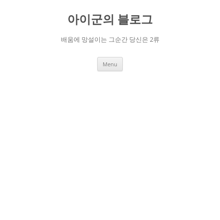
Skip
to
아이군의 블로그
content
배움에 망설이는 그순간 당신은 2류
Menu