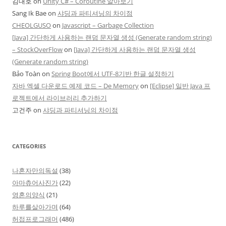
김대호
on
Unity C# – Coroutine 알아보기
Sang Ik Bae
on
샤딩과 파티셔닝의 차이점
CHEOLGUSO
on
Javascript – Garbage Collection
[Java] 간단하게 사용하는 랜덤 문자열 생성 (Generate random string)
– StockOverFlow
on
[Java] 간단하게 사용하는 랜덤 문자열 생성
(Generate random string)
Bảo Toàn
on
Spring Boot에서 UTF-8기반 한글 설정하기
자바 엑셀 다운로드 예제 코드 – De Memory
on
[Eclipse] 일반 Java 프
로젝트에서 라이브러리 추가하기
고건주
on
샤딩과 파티셔닝의 차이점
CATEGORIES
나혼자만의독설
(38)
아마츄어사진가
(22)
영혼의양식
(21)
하루를살아가며
(64)
허접프로그래머
(486)