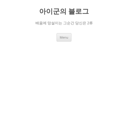
Skip
to
아이군의 블로그
content
배움에 망설이는 그순간 당신은 2류
Menu