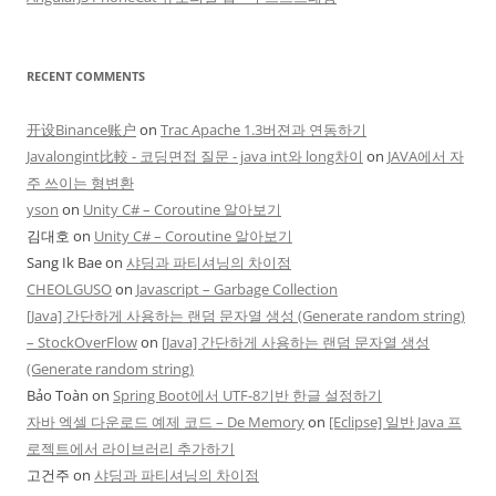
RECENT COMMENTS
开设Binance账户
on
Trac Apache 1.3버젼과 연동하기
Javalongint比較 - 코딩면접 질문 - java int와 long차이
on
JAVA에서 자
주 쓰이는 형변환
yson
on
Unity C# – Coroutine 알아보기
김대호
on
Unity C# – Coroutine 알아보기
Sang Ik Bae
on
샤딩과 파티셔닝의 차이점
CHEOLGUSO
on
Javascript – Garbage Collection
[Java] 간단하게 사용하는 랜덤 문자열 생성 (Generate random string)
– StockOverFlow
on
[Java] 간단하게 사용하는 랜덤 문자열 생성
(Generate random string)
Bảo Toàn
on
Spring Boot에서 UTF-8기반 한글 설정하기
자바 엑셀 다운로드 예제 코드 – De Memory
on
[Eclipse] 일반 Java 프
로젝트에서 라이브러리 추가하기
고건주
on
샤딩과 파티셔닝의 차이점