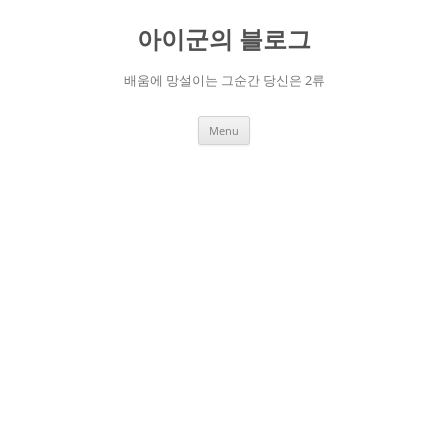
Skip
to
아이군의 블로그
content
배움에 망설이는 그순간 당신은 2류
Menu