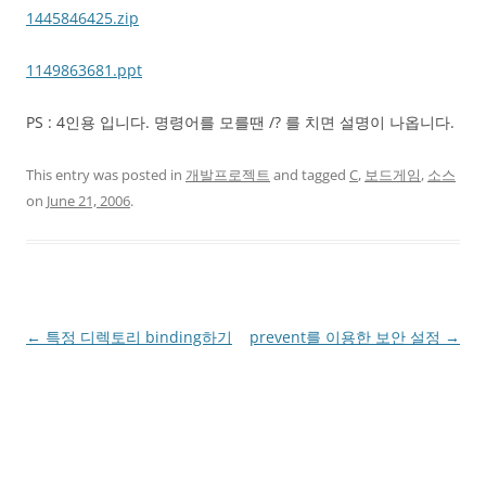
1445846425.zip
1149863681.ppt
PS : 4인용 입니다. 명령어를 모를땐 /? 를 치면 설명이 나옵니다.
This entry was posted in
개발프로젝트
and tagged
C
,
보드게임
,
소스
on
June 21, 2006
.
Post
←
특정 디렉토리 binding하기
prevent를 이용한 보안 설정
→
navigation