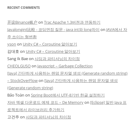
RECENT COMMENTS
开设Binance账户
on
Trac Apache 1.3버젼과 연동하기
Javalongint比較 - 코딩면접 질문 - java int와 long차이
on
JAVA에서 자
주 쓰이는 형변환
yson
on
Unity C# – Coroutine 알아보기
김대호
on
Unity C# – Coroutine 알아보기
Sang Ik Bae
on
샤딩과 파티셔닝의 차이점
CHEOLGUSO
on
Javascript – Garbage Collection
[Java] 간단하게 사용하는 랜덤 문자열 생성 (Generate random string)
– StockOverFlow
on
[Java] 간단하게 사용하는 랜덤 문자열 생성
(Generate random string)
Bảo Toàn
on
Spring Boot에서 UTF-8기반 한글 설정하기
자바 엑셀 다운로드 예제 코드 – De Memory
on
[Eclipse] 일반 Java 프
로젝트에서 라이브러리 추가하기
고건주
on
샤딩과 파티셔닝의 차이점