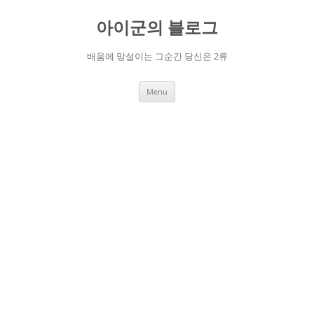
Skip
to
아이군의 블로그
content
배움에 망설이는 그순간 당신은 2류
Menu