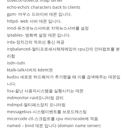
dovecot-dovecot imap server
echo-echo’s characters back to clients
gpm- 마우스 드라이버 데몬 입니다.
httpd- web 서버 데몬 입니다.
innd-유즈넷뉴스서버로 지역뉴스서버를 설정
iptables- 방화벽 설정 데몬 입니다.
irda-장치간의 적외선 통신 제공
irqbalanced-멀티프로세서체제에있어 cpu간의 인터럽트를 분
리함
isdn-isdn
ktalk-talk서버의 kde버젼
kudzu 새로운 하드웨어가 추가됐을 때 이를 검색해주는 데몬입
니다.
lisa-끝난 사용자시스템을 실행시키는 데몬
mdmonitor-raid모니터링 관리
mdmpd-멀티패스장치 모니터링
messagebus-시스템이벤트를 브로드캐스팅
micorcode ctl-스크립트를 cpu microcode에 적용
named – bind 데몬 입니다 (domain name server)