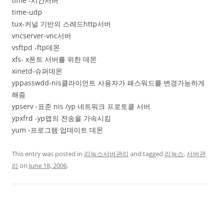
time -시간서버
time-udp
tux-커널 기반의 스레드http서버
vncserver-vnc서버
vsftpd -ftp데몬
xfs- x폰트 서버를 위한 데몬
xinetd-슈퍼데몬
yppasswdd-nis클라이언트 사용자가 패스워드를 변경가능하게
해줌
ypserv -표준 nis /yp 네트워크 프로토콜 서버
ypxfrd -yp맵의 전송을 가속시킴
yum -프로그램 업데이트 데몬
This entry was posted in
리눅스서버관리
and tagged
리눅스
,
서버관
리
on
June 18, 2006
.