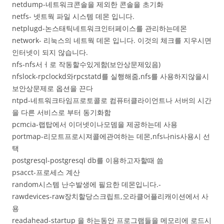
netdump-네트워크콘솔을 제외한 콘솔을 초기화
netfs- 넷트웍 파일 시스템 데몬 입니다.
netplugd-논스태틱네트워크인터페이스를 관리하는데몬
network- 리눅스의 네트웍 데몬 입니다. 이것의 체크를 지우시면
인터넷이 되지 않습니다.
nfs-nfs서ㅓ로 작동할수있게함(보안상문제있음)
nfslock-rpclockd와rpcstatd를 실행해줌,nfs를 사용하지않을시
보안상문제로 옵션을 끈다
ntpd-네트워크타임프로토콜로 컴퓨터클라이언트나 서버의 시간
을 다른 서비스로 부터 동기화함
pcmcia-랩탑에서 이더넷이나모뎀을 제공하는데 사용
portmap-리모트프로시져콜에관여하는 데몬,nfs나nis사용시 선
택
postgresql-postgresql db를 이용하고자할때 씀
psacct-프로세스 계산
random시스템 난수발생에 필요한 데몬입니다.-
rawdevices-raw장치할당스크립트,오라클어플리캐이션에서 사
용
readahead-startup 을 하는동안 프로그램들을 메모리에 로드시