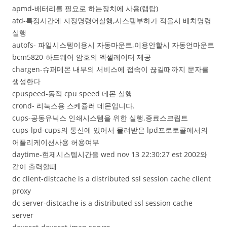
apmd-배터리를 필요로 하는장치에 사용(랩탑)
atd-특정시간에 지정명령어실행,시스템부하가 적을시 배치명령
실행
autofs- 파일시스템이용시 자동마운트,이용안할시 자동언마운트
bcm5820-하드웨어 암호의 엑셀레이터 제공
chargen-슈퍼데몬 내부의 서비스에 접속이 끊길때까지 문자를
생성한다
cpuspeed-동적 cpu speed 데몬 실행
crond- 리눅스용 스케쥴러 데몬입니다.
cups-공동유닉스 인쇄시스템을 위한 실행,종료스크립트
cups-lpd-cups의 통신에 있어서 물려받은 lpd프로토콜에서의
어플리케이션사용 허용여부
daytime-현제시스템시간을 wed nov 13 22:30:27 est 2002와
같이 출력할때
dc client-distcache is a distributed ssl session cache client
proxy
dc server-distcache is a distributed ssl session cache
server