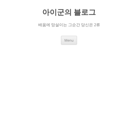
Skip
to
아이군의 블로그
content
배움에 망설이는 그순간 당신은 2류
Menu