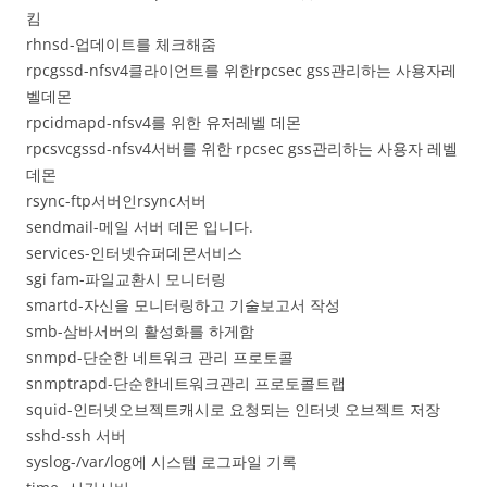
킴
rhnsd-업데이트를 체크해줌
rpcgssd-nfsv4클라이언트를 위한rpcsec gss관리하는 사용자레
벨데몬
rpcidmapd-nfsv4를 위한 유저레벨 데몬
rpcsvcgssd-nfsv4서버를 위한 rpcsec gss관리하는 사용자 레벨
데몬
rsync-ftp서버인rsync서버
sendmail-메일 서버 데몬 입니다.
services-인터넷슈퍼데몬서비스
sgi fam-파일교환시 모니터링
smartd-자신을 모니터링하고 기술보고서 작성
smb-삼바서버의 활성화를 하게함
snmpd-단순한 네트워크 관리 프로토콜
snmptrapd-단순한네트워크관리 프로토콜트랩
squid-인터넷오브젝트캐시로 요청되는 인터넷 오브젝트 저장
sshd-ssh 서버
syslog-/var/log에 시스템 로그파일 기록