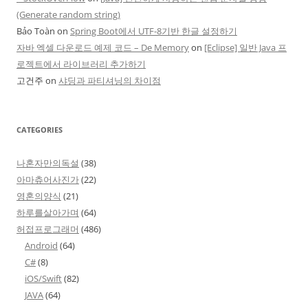
(Generate random string)
Bảo Toàn
on
Spring Boot에서 UTF-8기반 한글 설정하기
자바 엑셀 다운로드 예제 코드 – De Memory
on
[Eclipse] 일반 Java 프
로젝트에서 라이브러리 추가하기
고건주
on
샤딩과 파티셔닝의 차이점
CATEGORIES
나혼자만의독설
(38)
아마츄어사진가
(22)
영혼의양식
(21)
하루를살아가며
(64)
허접프로그래머
(486)
Android
(64)
C#
(8)
iOS/Swift
(82)
JAVA
(64)