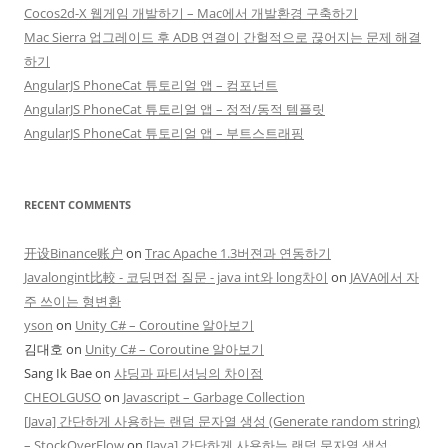
Cocos2d-X 웹게임 개발하기 – Mac에서 개발환경 구축하기
Mac Sierra 업그레이드 후 ADB 연결이 간헐적으로 끊어지는 문제 해결
하기
AngularJS PhoneCat 튜토리얼 앱 – 컴포넌트
AngularJS PhoneCat 튜토리얼 앱 – 정적/동적 템플릿
AngularJS PhoneCat 튜토리얼 앱 – 부트스트래핑
RECENT COMMENTS
开设Binance账户
on
Trac Apache 1.3버젼과 연동하기
Javalongint比較 - 코딩면접 질문 - java int와 long차이
on
JAVA에서 자
주 쓰이는 형변환
yson
on
Unity C# – Coroutine 알아보기
김대호
on
Unity C# – Coroutine 알아보기
Sang Ik Bae
on
샤딩과 파티셔닝의 차이점
CHEOLGUSO
on
Javascript – Garbage Collection
[Java] 간단하게 사용하는 랜덤 문자열 생성 (Generate random string)
– StockOverFlow
on
[Java] 간단하게 사용하는 랜덤 문자열 생성