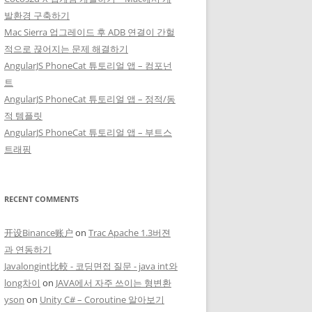
발환경 구축하기
Mac Sierra 업그레이드 후 ADB 연결이 간헐
적으로 끊어지는 문제 해결하기
AngularJS PhoneCat 튜토리얼 앱 – 컴포넌
트
AngularJS PhoneCat 튜토리얼 앱 – 정적/동
적 템플릿
AngularJS PhoneCat 튜토리얼 앱 – 부트스
트래핑
RECENT COMMENTS
开设Binance账户
on
Trac Apache 1.3버젼
과 연동하기
Javalongint比較 - 코딩면접 질문 - java int와
long차이
on
JAVA에서 자주 쓰이는 형변환
yson
on
Unity C# – Coroutine 알아보기