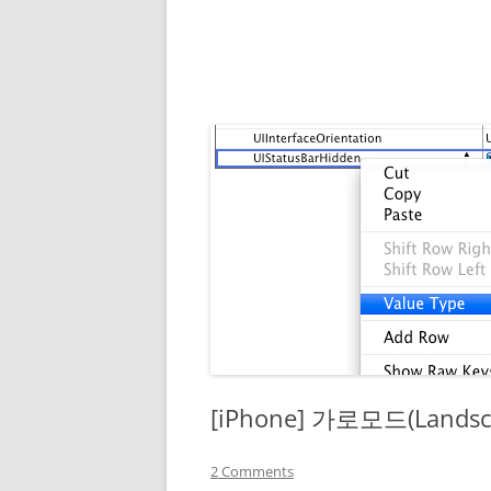
[iPhone] 가로모드(Land
2 Comments