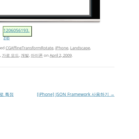
1206056193.
zip
ged
CGAffineTransformRotate
,
iPhone
,
Landscape
,
,
가로 모드
,
개발
,
아이폰
on
April 2, 2009
.
리로 특정
[iPhone] JSON Framework 사용하기
→