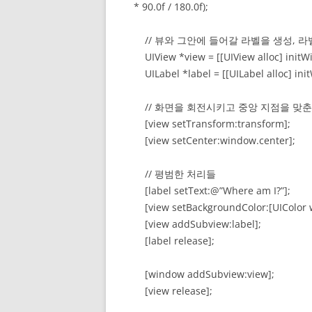
* 90.0f / 180.0f);
// 뷰와 그안에 들어갈 라벨을 생성, 라
UIView *view = [[UIView alloc] initW
UILabel *label = [[UILabel alloc] init
// 화면을 회전시키고 중앙 지점을 맞춘
[view setTransform:transform];
[view setCenter:window.center];
// 평범한 처리들
[label setText:@”Where am I?”];
[view setBackgroundColor:[UIColor w
[view addSubview:label];
[label release];
[window addSubview:view];
[view release];