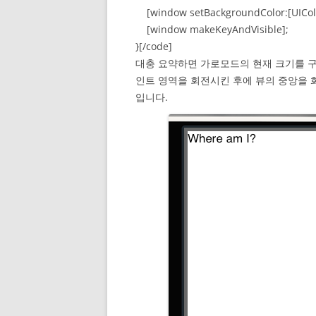
[window setBackgroundColor:[UIColo
[window makeKeyAndVisible];
}[/code]
대충 요약하면 가로모드의 현재 크기를 구
인트 영역을 회전시킨 후에 뷰의 중앙을 
입니다.