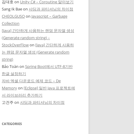
김대호
on
Unity C# – Coroutine 알아보기
Sang Ik Bae
on
샤딩과 파티셔닝의 차이점
CHEOLGUSO
on
Javascript – Garbage
Collection
[Java] 간단하게 사용하는 랜덤 문자열 생성
(Generate random string) –
StockOverFlow
on
[Java] 간단하게 사용하
는 랜덤 문자열 생성 (Generate random
string)
Bảo Toàn
on
Spring Boot에서 UTF-8기반
한글 설정하기
자바 엑셀 다운로드 예제 코드 – De
Memory
on
[Eclipse] 일반 Java 프로젝트에
서 라이브러리 추가하기
고건주
on
샤딩과 파티셔닝의 차이점
CATEGORIES