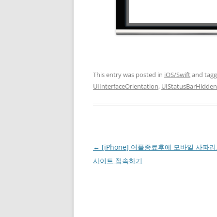
This entry was posted in
iOS/Swift
and tag
UIInterfaceOrientation
,
UIStatusBarHidden
Post
←
[iPhone] 어플종료후에 모바일 사파
navigation
사이트 접속하기