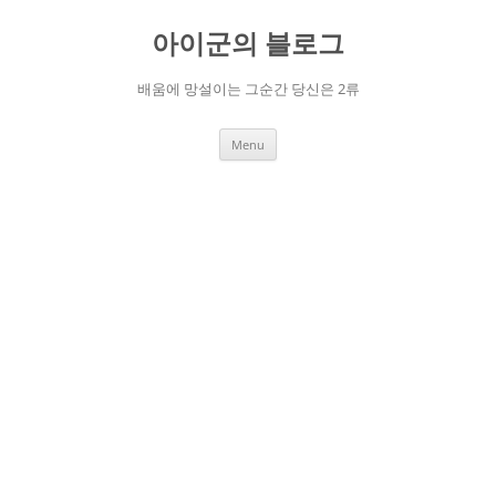
Skip
to
아이군의 블로그
content
배움에 망설이는 그순간 당신은 2류
Menu