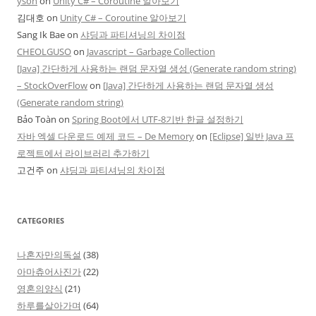
yson
on
Unity C# – Coroutine 알아보기
김대호
on
Unity C# – Coroutine 알아보기
Sang Ik Bae
on
샤딩과 파티셔닝의 차이점
CHEOLGUSO
on
Javascript – Garbage Collection
[Java] 간단하게 사용하는 랜덤 문자열 생성 (Generate random string)
– StockOverFlow
on
[Java] 간단하게 사용하는 랜덤 문자열 생성
(Generate random string)
Bảo Toàn
on
Spring Boot에서 UTF-8기반 한글 설정하기
자바 엑셀 다운로드 예제 코드 – De Memory
on
[Eclipse] 일반 Java 프
로젝트에서 라이브러리 추가하기
고건주
on
샤딩과 파티셔닝의 차이점
CATEGORIES
나혼자만의독설
(38)
아마츄어사진가
(22)
영혼의양식
(21)
하루를살아가며
(64)