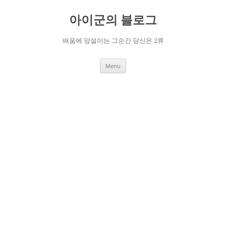
Skip
to
아이군의 블로그
content
배움에 망설이는 그순간 당신은 2류
Menu