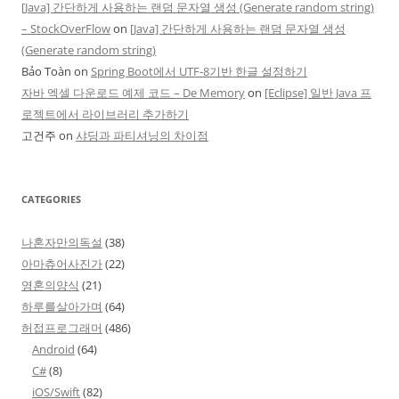
[Java] 간단하게 사용하는 랜덤 문자열 생성 (Generate random string)
– StockOverFlow
on
[Java] 간단하게 사용하는 랜덤 문자열 생성
(Generate random string)
Bảo Toàn
on
Spring Boot에서 UTF-8기반 한글 설정하기
자바 엑셀 다운로드 예제 코드 – De Memory
on
[Eclipse] 일반 Java 프
로젝트에서 라이브러리 추가하기
고건주
on
샤딩과 파티셔닝의 차이점
CATEGORIES
나혼자만의독설
(38)
아마츄어사진가
(22)
영혼의양식
(21)
하루를살아가며
(64)
허접프로그래머
(486)
Android
(64)
C#
(8)
iOS/Swift
(82)