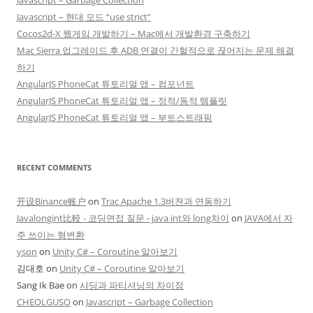
Javascript – Garbage Collection
Javascript – 현대 모드 “use strict”
Cocos2d-X 웹게임 개발하기 – Mac에서 개발환경 구축하기
Mac Sierra 업그레이드 후 ADB 연결이 간헐적으로 끊어지는 문제 해결
하기
AngularJS PhoneCat 튜토리얼 앱 – 컴포넌트
AngularJS PhoneCat 튜토리얼 앱 – 정적/동적 템플릿
AngularJS PhoneCat 튜토리얼 앱 – 부트스트래핑
RECENT COMMENTS
开设Binance账户
on
Trac Apache 1.3버젼과 연동하기
Javalongint比較 - 코딩면접 질문 - java int와 long차이
on
JAVA에서 자
주 쓰이는 형변환
yson
on
Unity C# – Coroutine 알아보기
김대호
on
Unity C# – Coroutine 알아보기
Sang Ik Bae
on
샤딩과 파티셔닝의 차이점
CHEOLGUSO
on
Javascript – Garbage Collection