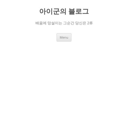
Skip
to
아이군의 블로그
content
배움에 망설이는 그순간 당신은 2류
Menu