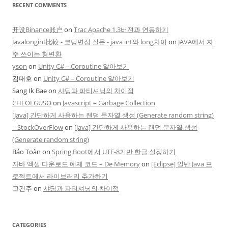
RECENT COMMENTS
开设Binance账户
on
Trac Apache 1.3버젼과 연동하기
Javalongint比較 - 코딩면접 질문 - java int와 long차이
on
JAVA에서 자
주 쓰이는 형변환
yson
on
Unity C# – Coroutine 알아보기
김대호
on
Unity C# – Coroutine 알아보기
Sang Ik Bae
on
샤딩과 파티셔닝의 차이점
CHEOLGUSO
on
Javascript – Garbage Collection
[Java] 간단하게 사용하는 랜덤 문자열 생성 (Generate random string)
– StockOverFlow
on
[Java] 간단하게 사용하는 랜덤 문자열 생성
(Generate random string)
Bảo Toàn
on
Spring Boot에서 UTF-8기반 한글 설정하기
자바 엑셀 다운로드 예제 코드 – De Memory
on
[Eclipse] 일반 Java 프
로젝트에서 라이브러리 추가하기
고건주
on
샤딩과 파티셔닝의 차이점
CATEGORIES