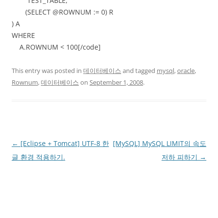
TEST_TABLE,
(SELECT @ROWNUM := 0) R
) A
WHERE
A.ROWNUM < 100[/code]
This entry was posted in
데이터베이스
and tagged
mysql
,
oracle
,
Rownum
,
데이터베이스
on
September 1, 2008
.
Post
←
[Eclipse + Tomcat] UTF-8 한
[MySQL] MySQL LIMIT의 속도
navigation
글 환경 적용하기.
저하 피하기
→