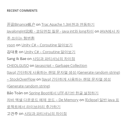
RECENT COMMENTS
开设Binance账户
on
Trac Apache 1.3버젼과 연동하기
Javalongint比較 - 코딩면접 질문 - java int와 long차이
on
JAVA에서 자
주 쓰이는 형변환
yson
on
Unity C# – Coroutine 알아보기
김대호
on
Unity C# – Coroutine 알아보기
Sang Ik Bae
on
샤딩과 파티셔닝의 차이점
CHEOLGUSO
on
Javascript – Garbage Collection
[Java] 간단하게 사용하는 랜덤 문자열 생성 (Generate random string)
– StockOverFlow
on
[Java] 간단하게 사용하는 랜덤 문자열 생성
(Generate random string)
Bảo Toàn
on
Spring Boot에서 UTF-8기반 한글 설정하기
자바 엑셀 다운로드 예제 코드 – De Memory
on
[Eclipse] 일반 Java 프
로젝트에서 라이브러리 추가하기
고건주
on
샤딩과 파티셔닝의 차이점