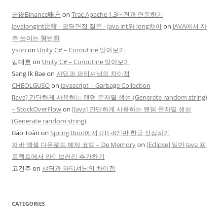
开设Binance账户
on
Trac Apache 1.3버젼과 연동하기
Javalongint比較 - 코딩면접 질문 - java int와 long차이
on
JAVA에서 자
주 쓰이는 형변환
yson
on
Unity C# – Coroutine 알아보기
김대호
on
Unity C# – Coroutine 알아보기
Sang Ik Bae
on
샤딩과 파티셔닝의 차이점
CHEOLGUSO
on
Javascript – Garbage Collection
[Java] 간단하게 사용하는 랜덤 문자열 생성 (Generate random string)
– StockOverFlow
on
[Java] 간단하게 사용하는 랜덤 문자열 생성
(Generate random string)
Bảo Toàn
on
Spring Boot에서 UTF-8기반 한글 설정하기
자바 엑셀 다운로드 예제 코드 – De Memory
on
[Eclipse] 일반 Java 프
로젝트에서 라이브러리 추가하기
고건주
on
샤딩과 파티셔닝의 차이점
CATEGORIES