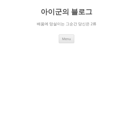
Skip
to
아이군의 블로그
content
배움에 망설이는 그순간 당신은 2류
Menu