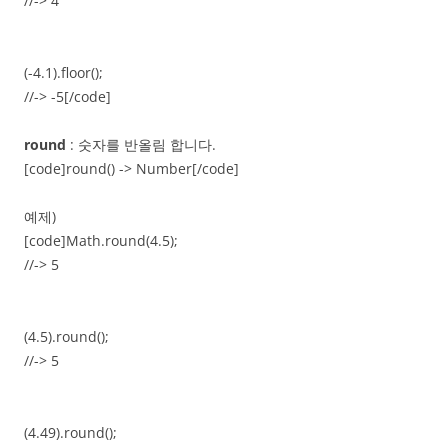
//-> 4
(-4.1).floor();
//-> -5[/code]
round
: 숫자를 반올림 합니다.
[code]round() -> Number[/code]
예제)
[code]Math.round(4.5);
//-> 5
(4.5).round();
//-> 5
(4.49).round();