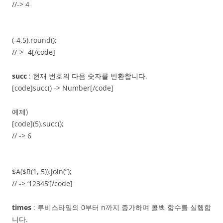
//-> 4
(-4.5).round();
//-> -4[/code]
succ
: 현재 번호의 다음 숫자를 반환합니다.
[code]succ() -> Number[/code]
예제)
[code](5).succ();
// -> 6
$A($R(1, 5)).join(”);
// -> ‘12345’[/code]
times
: 루비스타일의 0부터 n까지 증가하며 콜백 함수를 실행합
니다.