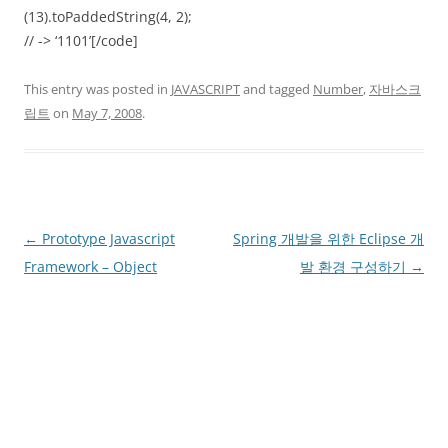
(13).toPaddedString(4, 2);
// -> ‘1101’[/code]
This entry was posted in
JAVASCRIPT
and tagged
Number
,
자바스크
립트
on
May 7, 2008
.
Post
←
Prototype Javascript
Spring 개발을 위한 Eclipse 개
navigation
Framework – Object
발 환경 구성하기
→