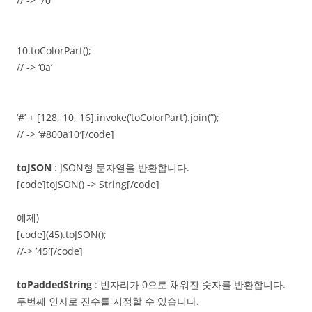
// -> ’70’
10.toColorPart();
// -> ‘0a’
‘#’ + [128, 10, 16].invoke(‘toColorPart’).join(”);
// -> ‘#800a10′[/code]
toJSON
: JSON형 문자열을 반환합니다.
[code]toJSON() -> String[/code]
예제)
[code](45).toJSON();
//-> ’45′[/code]
toPaddedString
: 빈자리가 0으로 채워진 숫자를 반환합니다.
두번째 인자로 진수를 지정할 수 있습니다.