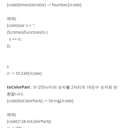
[code]times(iterator) -> Number[/code]
예제)
[code]var s = ”;
(5).times(function(n) {
s += n;
});
s
// -> ‘01234’[/code]
toColorPart
: 0~255사이의 숫자를 2자리의 16진수 숫자로 반
환합니다.
[code]toColorPart() -> String[/code]
예제)
[code]128.toColorPart();