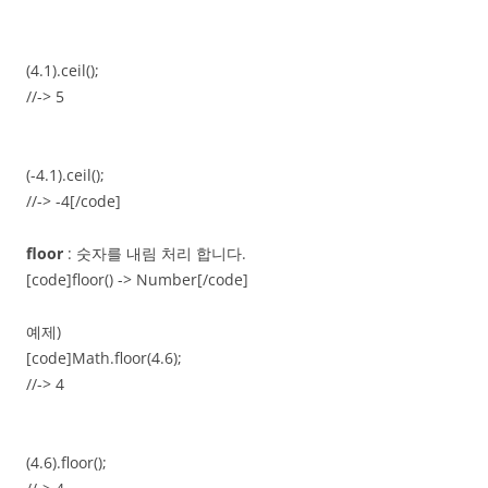
(4.1).ceil();
//-> 5
(-4.1).ceil();
//-> -4[/code]
floor
: 숫자를 내림 처리 합니다.
[code]floor() -> Number[/code]
예제)
[code]Math.floor(4.6);
//-> 4
(4.6).floor();